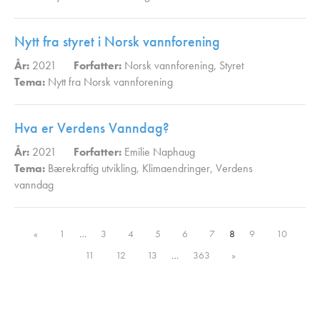
Nytt fra styret i Norsk vannforening
År:
2021
Forfatter:
Norsk vannforening
,
Styret
Tema:
Nytt fra Norsk vannforening
,
Hva er Verdens Vanndag?
År:
2021
Forfatter:
Emilie Naphaug
Tema:
Bærekraftig utvikling
,
Klimaendringer
,
Verdens
vanndag
,
«
1
…
3
4
5
6
7
8
9
10
11
12
13
…
363
»