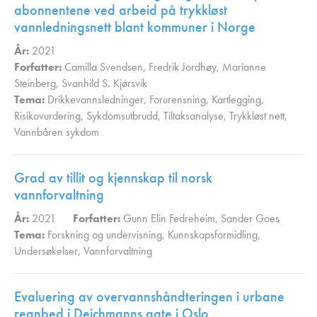
abonnentene ved arbeid på trykkløst
vannledningsnett blant kommuner i Norge
År:
2021
Forfatter:
Camilla Svendsen
,
Fredrik Jordhøy
,
Marianne
Steinberg
,
Svanhild S. Kjørsvik
Tema:
Drikkevannsledninger
,
Forurensning
,
Kartlegging
,
Risikovurdering
,
Sykdomsutbrudd
,
Tiltaksanalyse
,
Trykkløst nett
,
Vannbåren sykdom
,
Grad av tillit og kjennskap til norsk
vannforvaltning
År:
2021
Forfatter:
Gunn Elin Fedreheim
,
Sander Goes
Tema:
Forskning og undervisning
,
Kunnskapsformidling
,
Undersøkelser
,
Vannforvaltning
,
Evaluering av overvannshåndteringen i urbane
regnbed i Deichmanns gate i Oslo