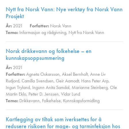
Nytt fra Norsk Vann: Nye verktøy fra Norsk Vann
Prosjekt
År:
2021
Forfatter:
Norsk Vann
Tema:
Informasjon og rådgivning
,
Nytt fra Norsk Vann
,
Norsk drikkevann og folkehelse – en
kunnskapsoppsummering
År:
2021
Forfatter:
Agneta Oskarsson
,
Aksel Bernhoft
,
Anne Liv
Rudjord
,
Camilla Svendsen
,
Geir Aamodt
,
Hans Peter Arp
,
Ingun Tryland
,
Ingunn Anita Samdal
,
Marianne Steinberg
,
Ole
Martin Eklo
,
Petter D. Jenssen
,
Vidar Lund
Tema:
Drikkevann
,
Folkehelse
,
Kunnskapsformidling
,
Kartlegging av tiltak som iverksettes for å
redusere risikoen for mage- og tarminfeksjon hos