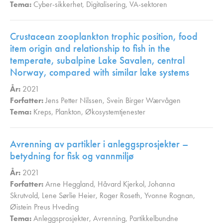
Tema:
Cyber-sikkerhet
,
Digitalisering
,
VA-sektoren
,
Crustacean zooplankton trophic position, food
item origin and relationship to fish in the
temperate, subalpine Lake Savalen, central
Norway, compared with similar lake systems
År:
2021
Forfatter:
Jens Petter Nilssen
,
Svein Birger Wærvågen
Tema:
Kreps
,
Plankton
,
Økosystemtjenester
,
Avrenning av partikler i anleggsprosjekter –
betydning for fisk og vannmiljø
År:
2021
Forfatter:
Arne Heggland
,
Håvard Kjerkol
,
Johanna
Skrutvold
,
Lene Sørlie Heier
,
Roger Roseth
,
Yvonne Rognan
,
Øistein Preus Hveding
Tema:
Anleggsprosjekter
,
Avrenning
,
Partikkelbundne