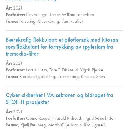
År:
2021
Forfatter:
Espen Enge
,
James William Fanuelsen
Tema:
Forsuring
,
Overvåking
,
Vannkvalitet
,
Bærekrafig ﬂokkulant: et pilotforsøk med kitosan
som ﬂokkulant for fortrykking av spyleslam fra
tremedia-filter
År:
2021
Forfatter:
Lars J. Hem
,
Tore T. Diskerud
,
Vigdis Bjerke
Tema:
Bærekraftig utvikling
,
Flokkulering
,
Kitosan
,
Slam
,
Cyber-sikkerhet i VA-sektoren og bidraget fra
STOP-IT prosjektet
År:
2021
Forfatter:
Gema Raspati
,
Harald Rishovd
,
Ingrid Selseth
,
Jon
Røstum
,
Kjetil Furuberg
,
Martin Gilje Jaatun
,
Rita Ugarelli