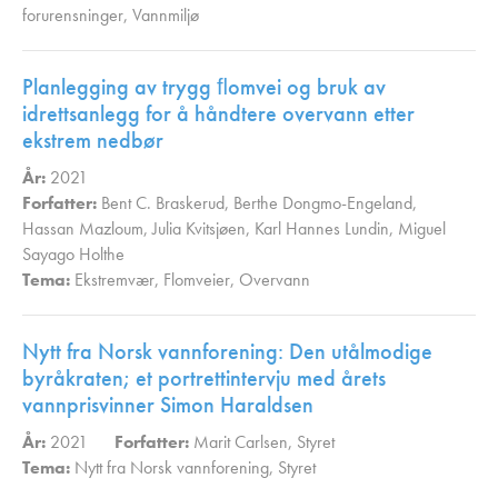
forurensninger
,
Vannmiljø
,
Planlegging av trygg ﬂomvei og bruk av
idrettsanlegg for å håndtere overvann etter
ekstrem nedbør
År:
2021
Forfatter:
Bent C. Braskerud
,
Berthe Dongmo-Engeland
,
Hassan Mazloum
,
Julia Kvitsjøen
,
Karl Hannes Lundin
,
Miguel
Sayago Holthe
Tema:
Ekstremvær
,
Flomveier
,
Overvann
,
Nytt fra Norsk vannforening: Den utålmodige
byråkraten; et portrettintervju med årets
vannprisvinner Simon Haraldsen
År:
2021
Forfatter:
Marit Carlsen
,
Styret
Tema:
Nytt fra Norsk vannforening
,
Styret
,