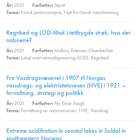
År:
2021
Forfatter:
Styret
Tema:
Norsk juniorvannpris
,
Nytt fra Norsk vannforening
,
Regnbed og LOD-tiltak i tettbygde strøk; hva sier
naboene?
År:
2021
Forfatter:
Mallory Petersen Chamberlain
Tema:
Lokal overvannsdisponering (LOD)
,
Regnbed
,
Fra Vasdragsvæsenet i 1907 til Norges
vassdrags- og elektrisitetsvesen (NVE) i 1921 –
forvaltning, strategi og politikk
År:
2021
Forfatter:
Per Einar Faugli
Tema:
Forvaltning av vannressurser
,
NVE
,
Vassdrag
,
Extreme acidifcation in coastal lakes in Suldal in
southwestern Norway