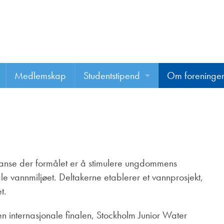
Medlemskap
Studentstipend
Om foreninge
Søke om studentstipend
Om foreninge
Studentrapporter
About us
Vannprisen
rranse der formålet er å stimulere ungdommens
Styret
le vannmiljøet. Deltakerne etablerer et vannprosjekt,
et.
Komiteer
en internasjonale finalen, Stockholm Junior Water