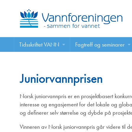
Tidsskriftet VANN
Fagtreff og seminarer
Tidsskriftet VANN
Fagtreff og seminarer
Les VANN digitalt her
Juniorvannprisen
Foredrag
VANN på nett
Norsk juniorvannpris er en prosjektbasert konku
Retningslinjer for skriving i VANN
interesse og engasjement for det lokale og globa
og definerer selv størrelse og dybde på prosjekt
Annonsering
Vinneren av Norsk juniorvannpris går videre til d