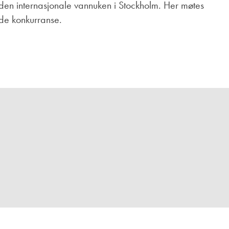
Juniorvannpris
den internasjonale vannuken i Stockholm. Her møtes
nde konkurranse.
Kontakt oss