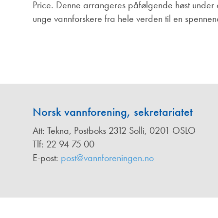
Annonsører
Price. Denne arrangeres påfølgende høst under 
unge vannforskere fra hele verden til en spenne
Redaksjonskomité
Norsk vannforening, sekretariatet
Att: Tekna, Postboks 2312 Solli, 0201 OSLO
Tlf: 22 94 75 00
E-post:
post@vannforeningen.no