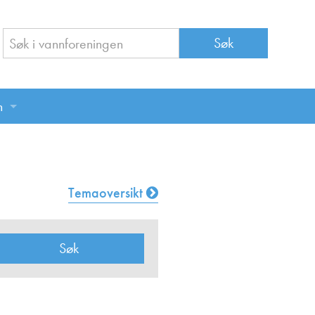
n
n
Temaoversikt