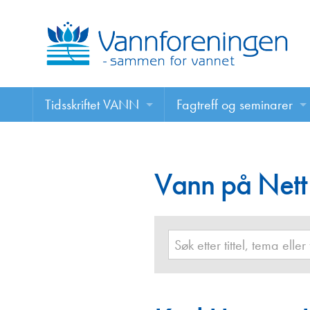
Tidsskriftet VANN
Fagtreff og seminarer
Tidsskriftet VANN
Fagtreff og seminarer
Les VANN digitalt her
Vann på Nett
Foredrag
VANN på nett
Retningslinjer for skriving i VANN
Annonsering