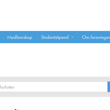
Medlemskap
Studentstipend
Om foreninge
Søke om studentstipend
Om foreninge
Studentrapporter
About us
Vannprisen
Styret
Komiteer