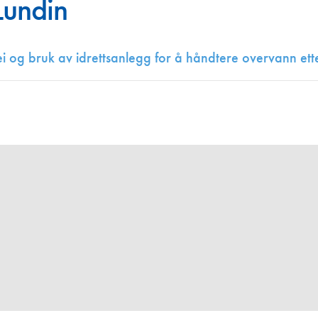
Lundin
Juniorvannpris
Kontakt oss
i og bruk av idrettsanlegg for å håndtere overvann et