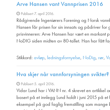
Annonsører
Arve Hansen vant Vannprisen 2016
Redaksjonskomité
Publisert 7. april 2016.
Rådgivende Ingeniørers Forening og Norsk vannfo
Hansen får prisen for sin innsats og pådriver f
prisvinneren: Arve Hansen har vært en markant p
NoDIG siden midten av 80-tallet. Han har fått f
Stikkord:
avløp
,
ledningsfornyelse
,
NoDig
,
rør
,
V
Hva skjer når vannforsyningen svikter?
Publisert 5. april 2016.
Vidar Lund har i VANN nr. 4 skrevet en artikkel 
basert på et innlegg Lund holdt i juni 2015 på et 
eksempel på god faglig fremstilling som mange