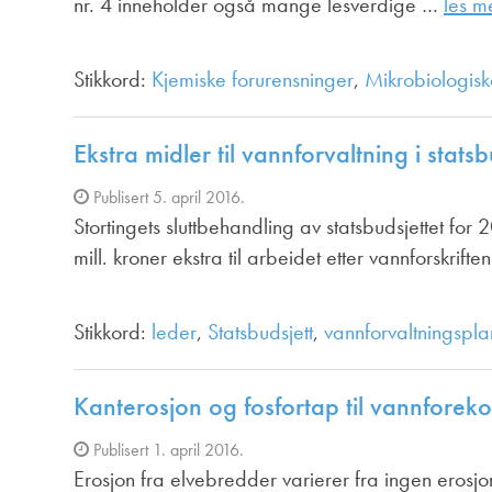
nr. 4 inneholder også mange lesverdige …
les m
Stikkord:
Kjemiske forurensninger
,
Mikrobiologisk
Ekstra midler til vannforvaltning i stats
Publisert 5. april 2016.
Stortingets sluttbehandling av statsbudsjettet fo
mill. kroner ekstra til arbeidet etter vannforskrifte
Stikkord:
leder
,
Statsbudsjett
,
vannforvaltningspla
Kanterosjon og fosfortap til vannforek
Publisert 1. april 2016.
Erosjon fra elvebredder varierer fra ingen eros