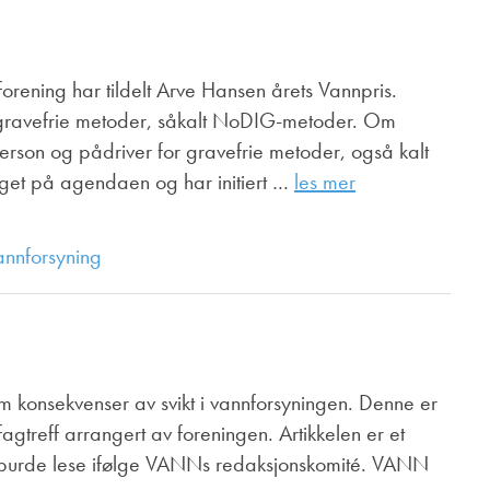
Juniorvannpris
Kontakt oss
rening har tildelt Arve Hansen årets Vannpris.
or gravefrie metoder, såkalt NoDIG-metoder. Om
erson og pådriver for gravefrie metoder, også kalt
aget på agendaen og har initiert …
les mer
annforsyning
om konsekvenser av svikt i vannforsyningen. Denne er
fagtreff arrangert av foreningen. Artikkelen er et
 burde lese ifølge VANNs redaksjonskomité. VANN