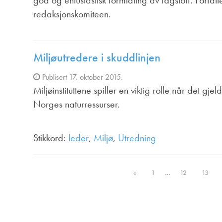
god og entusiastisk formidling av fagstoff. Forfat
redaksjonskomiteen.
Miljøutredere i skuddlinjen
Publisert 17. oktober 2015.
Miljøinstituttene spiller en viktig rolle når det gje
Norges naturressurser.
Stikkord:
leder
,
Miljø
,
Utredning
«
1
…
12
13