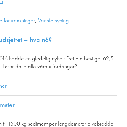
er
e forurensninger
,
Vannforsyning
budsjettet – hva nå?
r 2016 hadde en gledelig nyhet: Det ble bevilget 62,5
n. Løser dette alle våre utfordringer?
ner
omster
jon til 1500 kg sediment per lengdemeter elvebredde