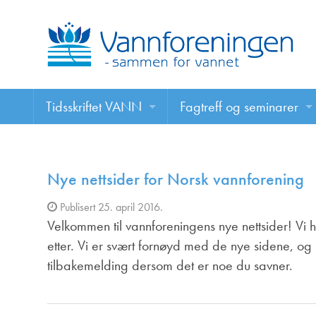
Tidsskriftet VANN
Fagtreff og seminarer
Tidsskriftet VANN
Fagtreff og seminarer
Les VANN digitalt her
Nye nettsider for Norsk vannforening
Foredrag
Publisert 25. april 2016.
VANN på nett
Velkommen til vannforeningens nye nettsider! Vi h
etter. Vi er svært fornøyd med de nye sidene, o
Retningslinjer for skriving i VANN
tilbakemelding dersom det er noe du savner.
Annonsering