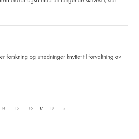
teren bidrar også med en fengende skrivestil, sier
lder forskning og utredninger knyttet til forvaltning av
14
15
16
17
18
»