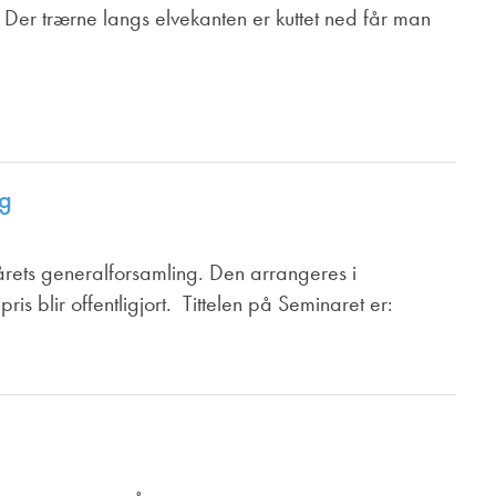
t. Der trærne langs elvekanten er kuttet ned får man
ng
årets generalforsamling. Den arrangeres i
is blir offentligjort. Tittelen på Seminaret er: