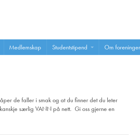
Medlemskap
Studentstipend
Om foreninge
Søke om studentstipend
Om foreninge
Studentrapporter
About us
Vannprisen
åper de faller i smak og at du finner det du leter
g kanskje særlig VANN på nett. Gi oss gjerne en
Styret
Komiteer