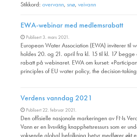
Stikkord:
overvann
,
snø
,
veivann
EWA-webinar med medlemsrabatt
Publisert 3. mars 2021.
European Water Association (EWA) inviterer til w
holdes 20. og 21. april fra kl. 15 til kl. 17 be
rabatt på webinaret. EWA om kurset: «Participan
principles of EU water policy, the decision-taki
Verdens vanndag 2021
Publisert 22. februar 2021.
Den offisielle nasjonale markeringen av FNs Ver
Vann er en livsviktig knapphetsressurs som er un
voksende global befolkning betyr medfører økt ett