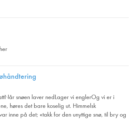
her
nøhåndtering
attNår snøen laver nedLager vi englerOg vi er i
e, høres det bare koselig ut. Himmelsk
r inne på det; «takk for den unyttige snø, til bry og