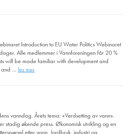
ebinaret Introduction to EU Water Politics Webinaret
gge dager. Alle medlemmer i Vannforeningen får 20 %
ts will be made familiar with development and
ng and …
les mer
dens vanndag. Årets tema: «Verdsetting av vann».
der stadig økende press. Økonomisk utvikling og en
erspørsel etter vann. Jordbruk, industri og