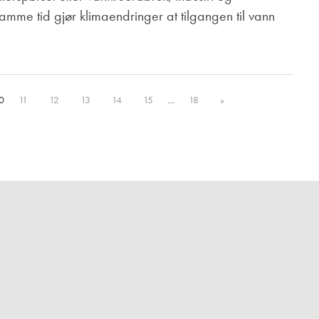
mme tid gjør klimaendringer at tilgangen til vann
0
11
12
13
14
15
…
18
»