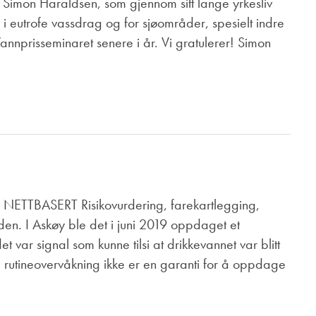
l Simon Haraldsen, som gjennom sitt lange yrkesliv
n i eutrofe vassdrag og for sjøområder, spesielt indre
 Vannprisseminaret senere i år. Vi gratulerer! Simon
ETTBASERT Risikovurdering, farekartlegging,
en. I Askøy ble det i juni 2019 oppdaget et
var signal som kunne tilsi at drikkevannet var blitt
ll rutineovervåkning ikke er en garanti for å oppdage