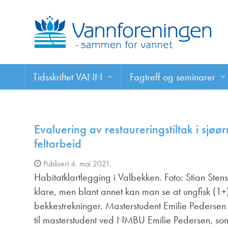
Tidsskriftet VANN
Fagtreff og seminarer
Tidsskriftet VANN
Fagtreff og seminarer
Les VANN digitalt her
Evaluering av restaureringstiltak i sjøø
Foredrag
feltarbeid
VANN på nett
Publisert 4. mai 2021.
Habitatklartlegging i Valbekken. Foto: Stian Stens
Retningslinjer for skriving i VANN
klare, men blant annet kan man se at ungfisk (1+)
Annonsering
bekkestrekninger. Masterstudent Emilie Pedersen 
til masterstudent ved NMBU Emilie Pedersen, som