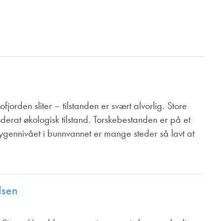
Juniorvannpris
Kontakt oss
fjorden sliter – tilstanden er svært alvorlig. Store
oderat økologisk tilstand. Torskebestanden er på et
sygennivået i bunnvannet er mange steder så lavt at
dsen