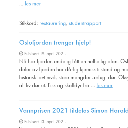
Annonsører
…
les mer
Redaksjonskomité
Stikkord:
restaurering
,
studentrapport
Oslofjorden trenger hjelp!
Publisert 19. april 2021.
Nå har fjorden endelig fått en helhetlig plan. Oslo
deler av fjorden har dårlig kjemisk tilstand og m
historisk lavt nivå, store mengder ærfugl dør. Ok
alt liv dør ut. Fisk og skalldyr fra …
les mer
Vannprisen 2021 tildeles Simon Haral
Publisert 13. april 2021.