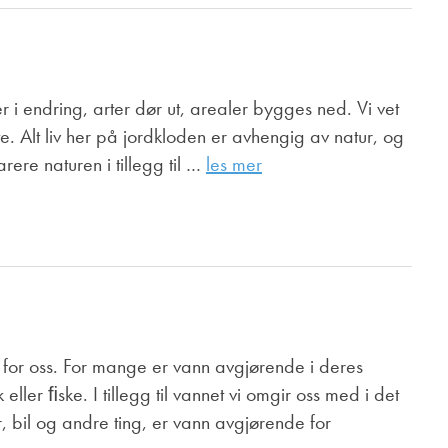
er i endring, arter dør ut, arealer bygges ned. Vi vet
. Alt liv her på jordkloden er avhengig av natur, og
arere naturen i tillegg til …
les mer
 for oss. For mange er vann avgjørende i deres
ller ﬁske. I tillegg til vannet vi omgir oss med i det
ær, bil og andre ting, er vann avgjørende for