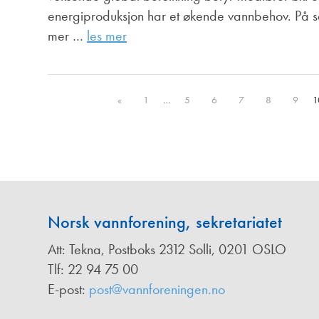
energiproduksjon har et økende vannbehov. På sa
mer …
les mer
«
1
…
5
6
7
8
9
1
Norsk vannforening, sekretariatet
Att: Tekna, Postboks 2312 Solli, 0201 OSLO
Tlf: 22 94 75 00
E-post:
post@vannforeningen.no