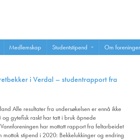
Medlemskap
Studentstipend
Om foreninge
Søke om studentstipend
Om foreninge
rretbekker i Verdal – studentrapport fra
Studentrapporter
About us
Vannprisen
land Alle resultater fra undersøkelsen er ennå ikke
Styret
 og gytefisk raskt har tatt i bruk åpnede
Komiteer
Vannforeningen har mottatt rapport fra feltarbeidet
 mottok stipend i 2020: Bekkelukkinger og endring