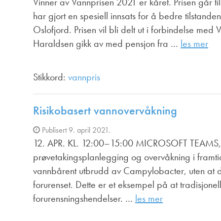
Vinner av Vannprisen 2021 er kåret. Prisen går ti
har gjort en spesiell innsats for å bedre tilstande
Oslofjord. Prisen vil bli delt ut i forbindelse med
Haraldsen gikk av med pensjon fra …
les mer
Stikkord:
vannpris
Risikobasert vannovervåkning
Publisert 9. april 2021.
12. APR. KL. 12:00–15:00 MICROSOFT TEAMS, N
prøvetakingsplanlegging og overvåkning i framtid
vannbårent utbrudd av Campylobacter, uten at det 
forurenset. Dette er et eksempel på at tradisjone
forurensningshendelser. …
les mer