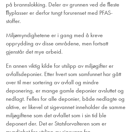
på brannslokking. Deler av grunnen ved de ﬂeste
ﬂyplasser er derfor tungt forurenset med PFAS-
stoffer.
Miljømyndighetene er i gang med å kreve
opprydding av disse områdene, men fortsatt
gjenstår det mye arbeid.
En annen viktig kilde for utslipp av miljøgifter er
avfallsdeponier. Etter hvert som samfunnet har gått
over til mer sortering av avfall og mindre
deponering, er mange gamle deponier avsluttet og
nedlagt. Felles for alle deponier, både nedlagte og
aktive, er likevel at sigevannet inneholder de samme
miljøgiftene som det avfallet som i sin tid ble
deponert der. Det er Statsforvalteren som er
myndighet for utslipp av sigevann fra