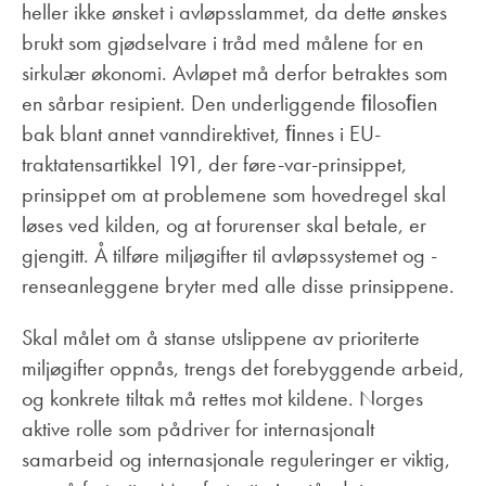
heller ikke ønsket i avløpsslammet, da dette ønskes
brukt som gjødselvare i tråd med målene for en
sirkulær økonomi. Avløpet må derfor betraktes som
en sårbar resipient. Den underliggende ﬁlosoﬁen
bak blant annet vanndirektivet, ﬁnnes i EU-
traktatensartikkel 191, der føre-var-prinsippet,
prinsippet om at problemene som hovedregel skal
løses ved kilden, og at forurenser skal betale, er
gjengitt. Å tilføre miljøgifter til avløpssystemet og -
renseanleggene bryter med alle disse prinsippene.
Skal målet om å stanse utslippene av prioriterte
miljøgifter oppnås, trengs det forebyggende arbeid,
og konkrete tiltak må rettes mot kildene. Norges
aktive rolle som pådriver for internasjonalt
samarbeid og internasjonale reguleringer er viktig,