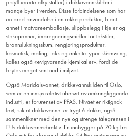
polyﬂuorerte alkylstoffer) i drikkevannskilder i
mange byer i verden. Disse forbindelsene som har
en bred anvendelse i en rekke produkter, blant
annet i matvareemballasje, slippbelegg i kjeler og
stekepanner, impregneringsmidler for tekstiler,
brannslukningsskum, rengjøringsprodukter,
kosmetikk, maling, lakk og enkelte typer skismøring,
kalles også «evigvarende kjemikalier», fordi de
brytes meget sent ned i miljøet.
Også Maridalsvannet, drikkevannskilden til Oslo,
som er en innsjø relativt uberørt av omkringliggende
industri, er forurenset av PFAS. Nivået er riktignok
lavt, slik at drikkevannet er trygt å drikke, også
sammenliknet med den nye og strenge tålegrensen i
EUs drikkevannsdirektiv. En innbygger på 70 kg fra
Oslo må for eksempel drikke 54 liter springvann pr