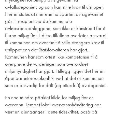
avfallsdeponier, og som kan stille krav til utslippet.
Her er status at mer enn halvparten av sigevannet
går til resipient via de kommunale
avløpsrenseanleggene, som ikke er konstruert for å
fjerne miljøgifter. I disse tilfellene overlates ansvaret
til kommunen om eventuelt å stille strengere krav til
utslippet enn det Statsforvalteren har gjort.
Kommunen har som oftest ikke kompetanse til å
overprøve de vurderinger som overordnet
miljømyndighet har gjort. I tillegg ligger det her en
åpenbar interessekonﬂikt ved at det er kommunen
som er ansvarlig for drift (og etterdrift) av deponiet.
En noe mindre påaktet kilde for miljøgifter er
overvann. Temaet lokal overvannshåndtering har
vært en gjenganger i dette tidsskriftet, også på