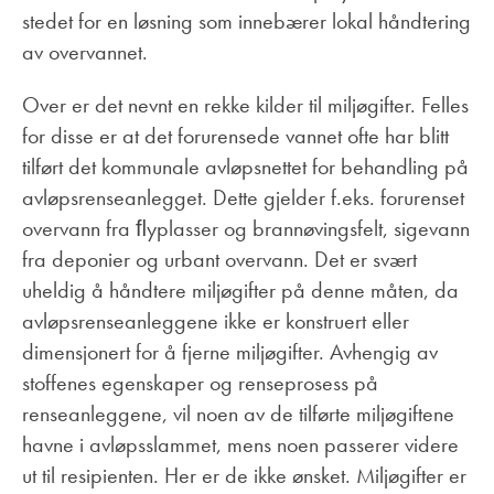
stedet for en løsning som innebærer lokal håndtering
av overvannet.
Over er det nevnt en rekke kilder til miljøgifter. Felles
for disse er at det forurensede vannet ofte har blitt
tilført det kommunale avløpsnettet for behandling på
avløpsrenseanlegget. Dette gjelder f.eks. forurenset
overvann fra ﬂyplasser og brannøvingsfelt, sigevann
fra deponier og urbant overvann. Det er svært
uheldig å håndtere miljøgifter på denne måten, da
avløpsrenseanleggene ikke er konstruert eller
dimensjonert for å fjerne miljøgifter. Avhengig av
stoffenes egenskaper og renseprosess på
renseanleggene, vil noen av de tilførte miljøgiftene
havne i avløpsslammet, mens noen passerer videre
ut til resipienten. Her er de ikke ønsket. Miljøgifter er