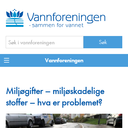
Vannforeningen
Miljøgifter – miljøskadelige
stoffer – hva er problemet?