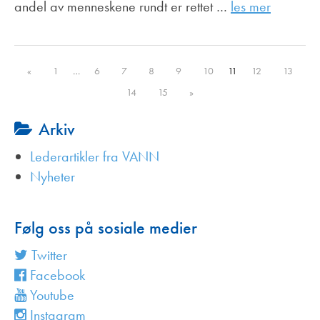
andel av menneskene rundt er rettet …
les mer
«
1
…
6
7
8
9
10
11
12
13
14
15
»
Arkiv
Lederartikler fra VANN
Nyheter
Følg oss på sosiale medier
Twitter
Facebook
Youtube
Instagram