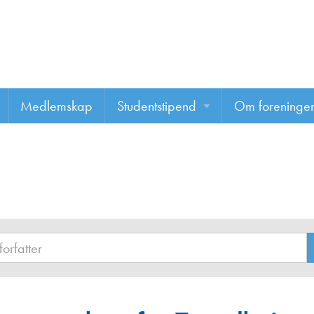
Medlemskap
Studentstipend
Om foreninge
Søke om studentstipend
Om foreninge
Studentrapporter
About us
Vannprisen
Styret
Komiteer