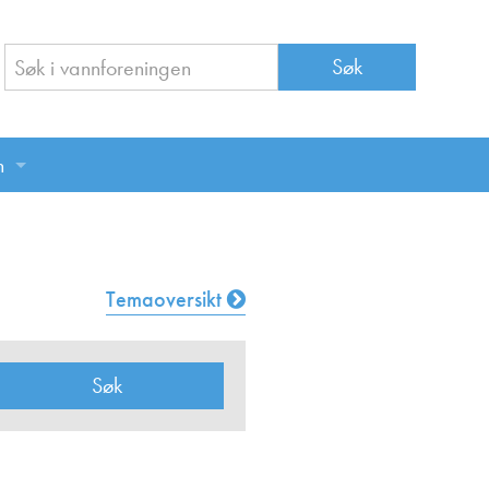
n
n
Temaoversikt