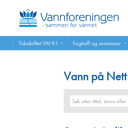
Tidsskriftet VANN
Fagtreff og seminarer
Tidsskriftet VANN
Fagtreff og seminarer
Les VANN digitalt her
Vann på Nett
Foredrag
VANN på nett
Retningslinjer for skriving i VANN
Annonsering