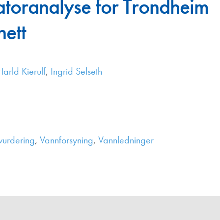
atoranalyse for Trondheim
Juniorvannpris
nett
Kontakt oss
Harld Kierulf
,
Ingrid Selseth
svurdering
,
Vannforsyning
,
Vannledninger
,