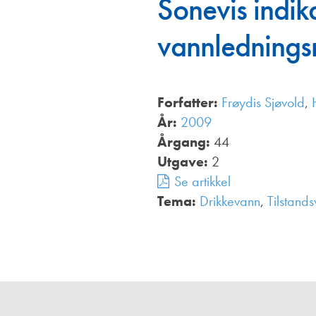
Sonevis indik
Annonsører
vannlednings
Redaksjonskomité
Forfatter:
Frøydis Sjøvold
,
År:
2009
Årgang:
44
Utgave:
2
Se artikkel
Tema:
Drikkevann
,
Tilstand