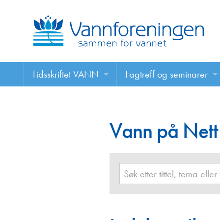
Tidsskriftet VANN
Fagtreff og seminarer
Tidsskriftet VANN
Fagtreff og seminarer
Les VANN digitalt her
Vann på Nett
Foredrag
VANN på nett
Retningslinjer for skriving i VANN
Annonsering