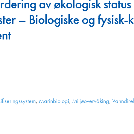
urdering av økologisk status
Juniorvannpris
er – Biologiske og fysisk-
Kontakt oss
ent
ifiseringssystem
,
Marinbiologi
,
Miljøovervåking
,
Vanndirek