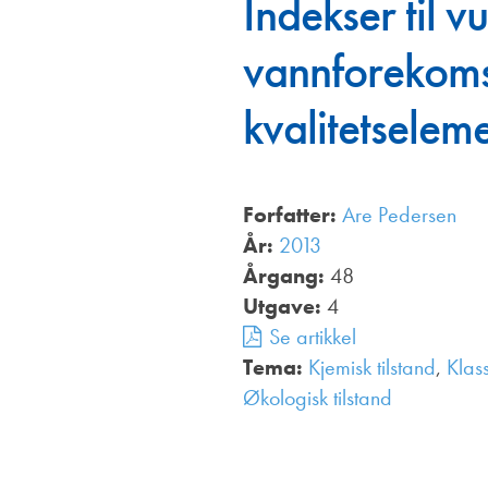
Indekser til v
Annonsører
vannforekomst
Redaksjonskomité
kvalitetselem
Forfatter:
Are Pedersen
År:
2013
Årgang:
48
Utgave:
4
Se artikkel
Tema:
Kjemisk tilstand
,
Klass
Økologisk tilstand
,