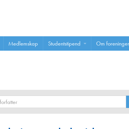
Medlemskap
Studentstipend
Om foreninge
Søke om studentstipend
Om foreninge
Studentrapporter
About us
Vannprisen
Styret
Komiteer