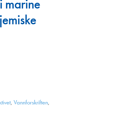
 i marine
en
kjemiske
tivet
,
Vannforskriften
,