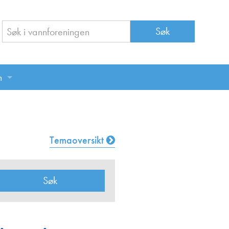
n
n
Temaoversikt