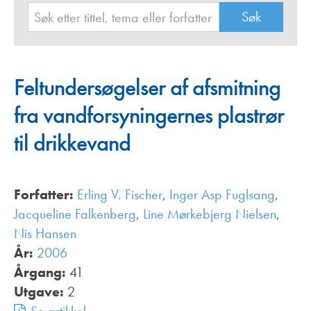
Feltundersøgelser af afsmitning
fra vandforsyningernes plastrør
til drikkevand
Forfatter:
Erling V. Fischer
,
Inger Asp Fuglsang
,
Jacqueline Falkenberg
,
Line Mørkebjerg Nielsen
,
Nis Hansen
År:
2006
Årgang:
41
Utgave:
2