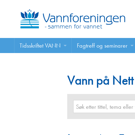
Tidsskriftet VANN
Fagtreff og seminarer
Tidsskriftet VANN
Fagtreff og seminarer
Les VANN digitalt her
Vann på Nett
Foredrag
VANN på nett
Retningslinjer for skriving i VANN
Annonsering