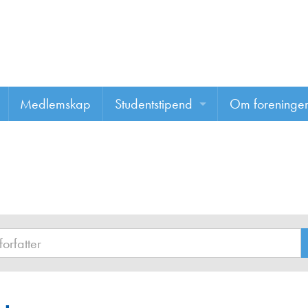
Medlemskap
Studentstipend
Om foreninge
Søke om studentstipend
Om foreninge
Studentrapporter
About us
Vannprisen
Styret
Komiteer