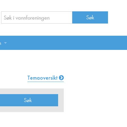
n
n
Temaoversikt