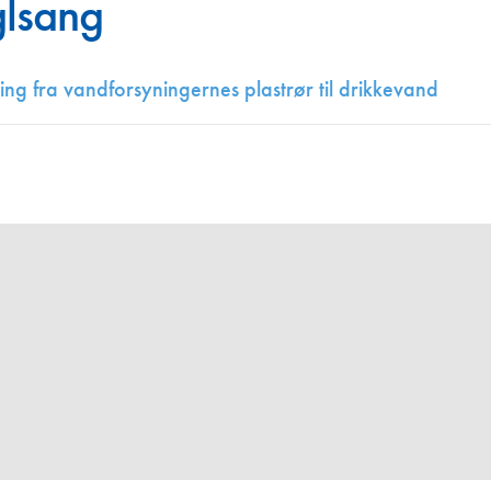
glsang
Juniorvannpris
Kontakt oss
ing fra vandforsyningernes plastrør til drikkevand