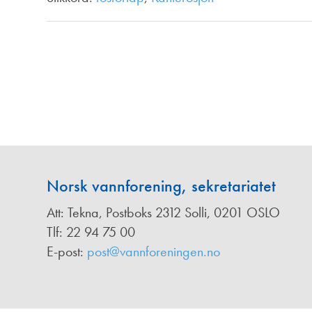
Annonsører
Redaksjonskomité
Norsk vannforening, sekretariatet
Att: Tekna, Postboks 2312 Solli, 0201 OSLO
Tlf: 22 94 75 00
E-post:
post@vannforeningen.no