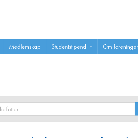
Medlemskap
Studentstipend
Om foreninge
Søke om studentstipend
Om foreninge
Studentrapporter
About us
Vannprisen
Styret
Komiteer