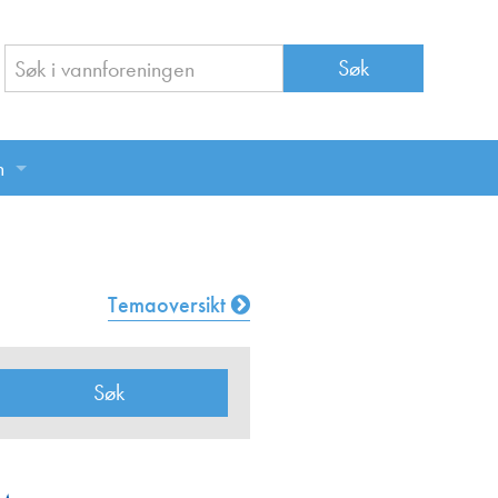
n
n
Temaoversikt