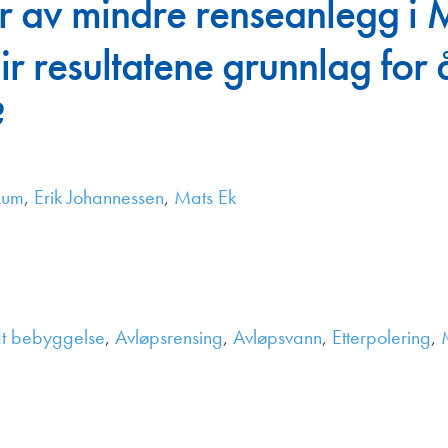
r av mindre renseanlegg i 
Juniorvannpris
ir resultatene grunnlag for 
Kontakt oss
?
kum
,
Erik Johannessen
,
Mats Ek
dt bebyggelse
,
Avløpsrensing
,
Avløpsvann
,
Etterpolering
,