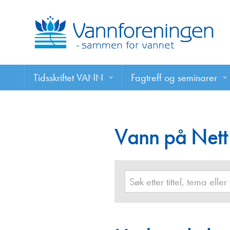
Tidsskriftet VANN
Fagtreff og seminarer
Tidsskriftet VANN
Fagtreff og seminarer
Les VANN digitalt her
Vann på Nett
Foredrag
VANN på nett
Retningslinjer for skriving i VANN
Annonsering