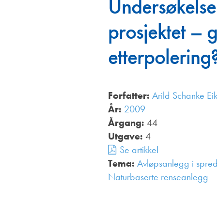
Undersøkelse
Annonsører
prosjektet – g
Redaksjonskomité
etterpolering
Forfatter:
Arild Schanke Ei
År:
2009
Årgang:
44
Utgave:
4
Se artikkel
Tema:
Avløpsanlegg i spre
Naturbaserte renseanlegg
,