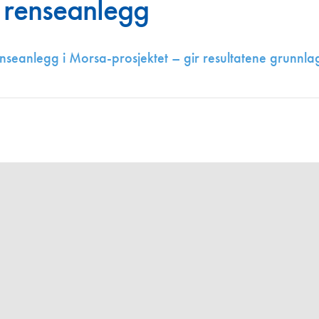
 renseanlegg
Juniorvannpris
Kontakt oss
seanlegg i Morsa-prosjektet – gir resultatene grunnlag