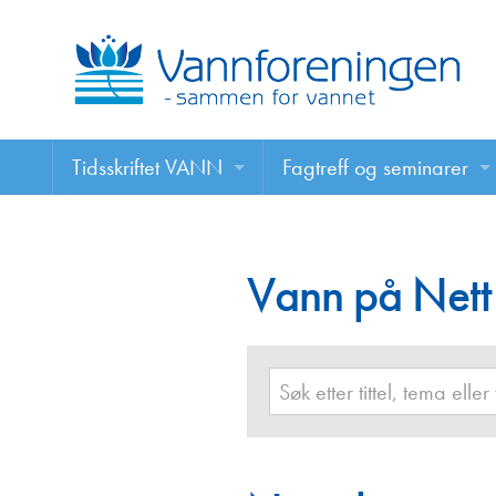
Tidsskriftet VANN
Fagtreff og seminarer
Tidsskriftet VANN
Fagtreff og seminarer
Les VANN digitalt her
Vann på Nett
Foredrag
VANN på nett
Retningslinjer for skriving i VANN
Annonsering