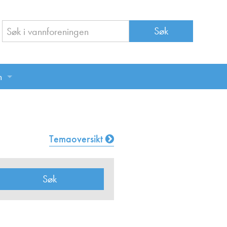
n
n
Temaoversikt