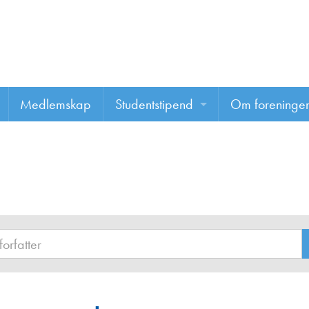
Medlemskap
Studentstipend
Om foreninge
Søke om studentstipend
Om foreninge
Studentrapporter
About us
Vannprisen
Styret
Komiteer