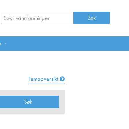
n
n
Temaoversikt