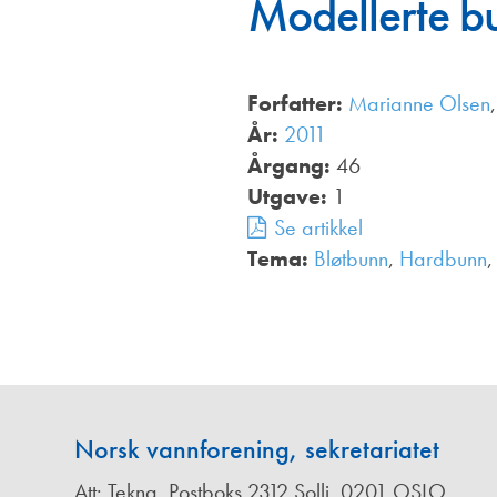
Modellerte b
Annonsører
Redaksjonskomité
Forfatter:
Marianne Olsen
År:
2011
Årgang:
46
Utgave:
1
Se artikkel
Tema:
Bløtbunn
,
Hardbunn
,
Norsk vannforening, sekretariatet
Att: Tekna, Postboks 2312 Solli, 0201 OSLO