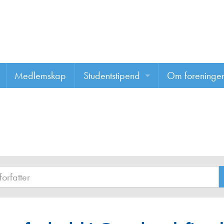
Medlemskap
Studentstipend
Om foreninge
Søke om studentstipend
Om foreninge
Studentrapporter
About us
Vannprisen
Styret
Komiteer