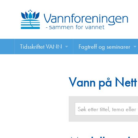
Tidsskriftet VANN
Fagtreff og seminarer
Tidsskriftet VANN
Fagtreff og seminarer
Les VANN digitalt her
Vann på Nett
Foredrag
VANN på nett
Retningslinjer for skriving i VANN
Annonsering