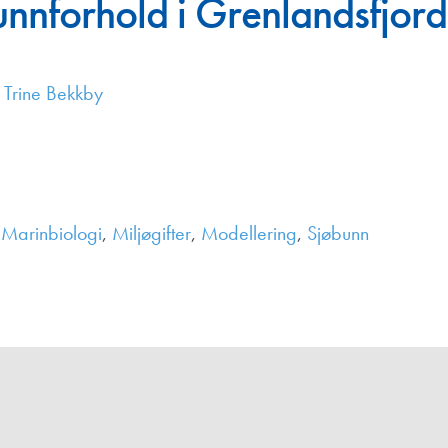
unnforhold i Grenlandsfjor
Juniorvannpris
Kontakt oss
,
Trine Bekkby
Marinbiologi
,
Miljøgifter
,
Modellering
,
Sjøbunn
,