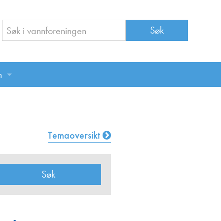
n
n
Temaoversikt