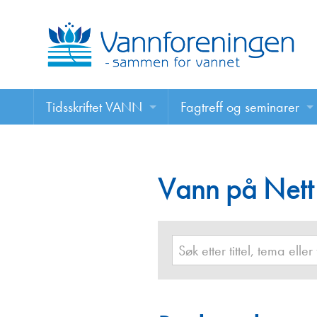
Tidsskriftet VANN
Fagtreff og seminarer
Tidsskriftet VANN
Fagtreff og seminarer
Les VANN digitalt her
Vann på Nett
Foredrag
VANN på nett
Retningslinjer for skriving i VANN
Annonsering