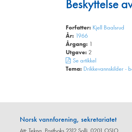
Beskyttelse a
Annonsører
Redaksjonskomité
Forfatter:
Kjell Baalsrud
År:
1966
Årgang:
1
Utgave:
2
Se artikkel
Tema:
Drikkevannskilder - b
Norsk vannforening, sekretariatet
Att: Tekna, Postboks 2312 Solli, 0201 OSLO