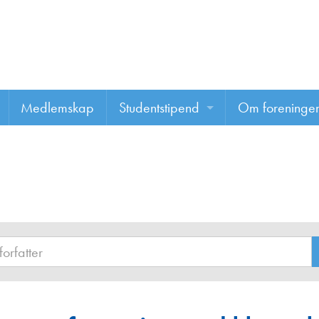
Medlemskap
Studentstipend
Om foreninge
Søke om studentstipend
Om foreninge
Studentrapporter
About us
Vannprisen
Styret
Komiteer