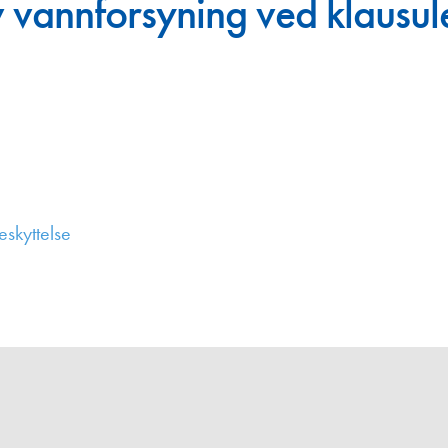
v vannforsyning ved klausul
Juniorvannpris
Kontakt oss
eskyttelse
,