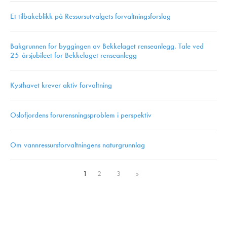
Et tilbakeblikk på Ressursutvalgets forvaltningsforslag
Bakgrunnen for byggingen av Bekkelaget renseanlegg. Tale ved
25-årsjubileet for Bekkelaget renseanlegg
Kysthavet krever aktiv forvaltning
Oslofjordens forurensningsproblem i perspektiv
Om vannressursforvaltningens naturgrunnlag
1
2
3
»