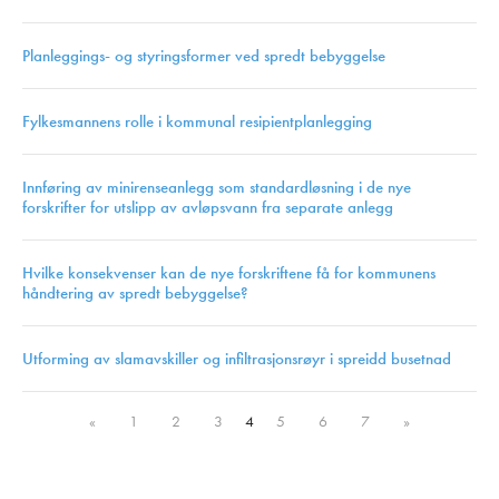
Planleggings- og styringsformer ved spredt bebyggelse
Fylkesmannens rolle i kommunal resipientplanlegging
Innføring av minirenseanlegg som standardløsning i de nye
forskrifter for utslipp av avløpsvann fra separate anlegg
Hvilke konsekvenser kan de nye forskriftene få for kommunens
håndtering av spredt bebyggelse?
Utforming av slamavskiller og infiltrasjonsrøyr i spreidd busetnad
«
1
2
3
4
5
6
7
»