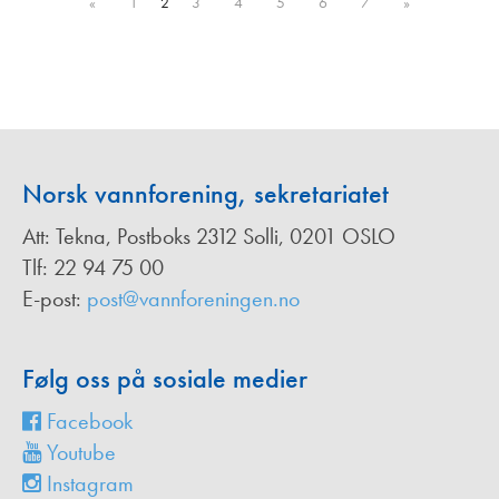
«
1
2
3
4
5
6
7
»
Norsk vannforening, sekretariatet
Att: Tekna, Postboks 2312 Solli, 0201 OSLO
Tlf: 22 94 75 00
E-post:
post@vannforeningen.no
Følg oss på sosiale medier
Facebook
Youtube
Instagram