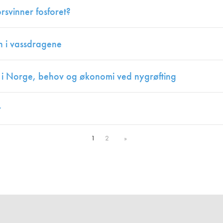
rsvinner fosforet?
nn i vassdragene
er i Norge, behov og økonomi ved nygrøfting
r
1
2
»