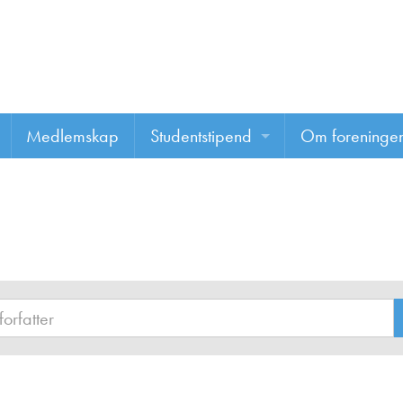
Medlemskap
Studentstipend
Om foreninge
Søke om studentstipend
Om foreninge
Studentrapporter
About us
Vannprisen
Styret
Komiteer