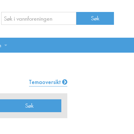
n
n
Temaoversikt