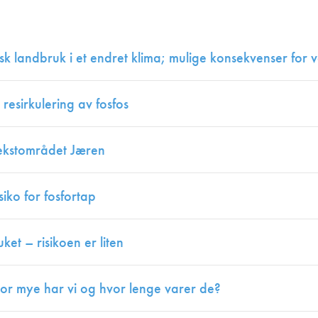
Juniorvannpris
Kontakt oss
sk landbruk i et endret klima; mulige konsekvenser for v
 resirkulering av fosfos
vekstområdet Jæren
siko for fosfortap
ket – risikoen er liten
vor mye har vi og hvor lenge varer de?