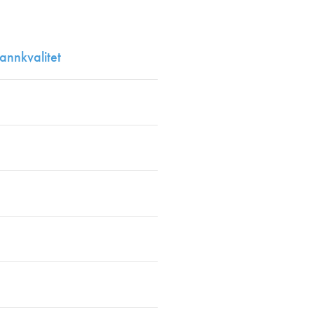
en
annkvalitet