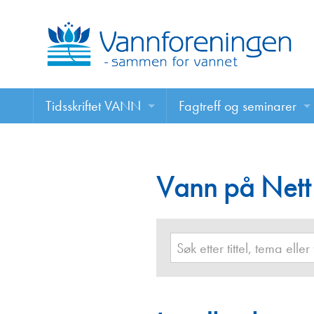
Tidsskriftet VANN
Fagtreff og seminarer
Tidsskriftet VANN
Fagtreff og seminarer
Les VANN digitalt her
Vann på Nett
Foredrag
VANN på nett
Retningslinjer for skriving i VANN
Annonsering