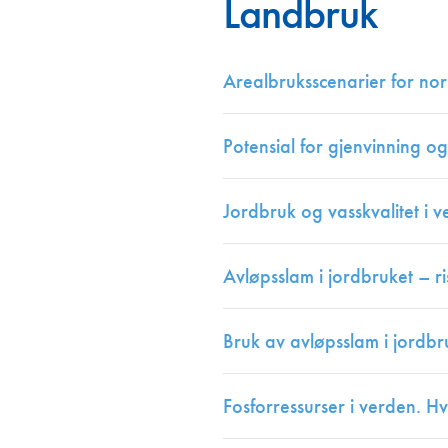
Landbruk
Annonsører
Redaksjonskomité
Arealbruksscenarier for nor
Potensial for gjenvinning og
Jordbruk og vasskvalitet i 
Avløpsslam i jordbruket – ri
Bruk av avløpsslam i jordbru
Fosforressurser i verden. H