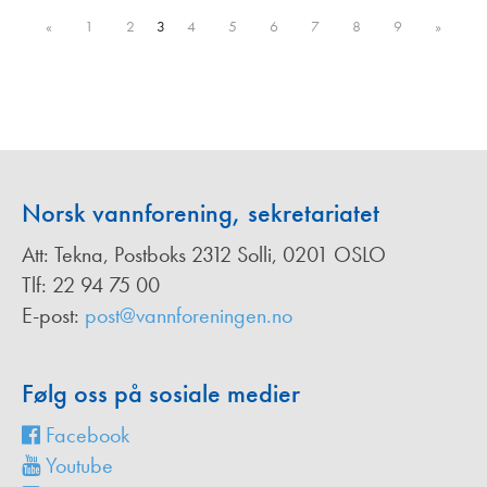
«
1
2
3
4
5
6
7
8
9
»
Norsk vannforening, sekretariatet
Att: Tekna, Postboks 2312 Solli, 0201 OSLO
Tlf: 22 94 75 00
E-post:
post@vannforeningen.no
Følg oss på sosiale medier
Facebook
Youtube