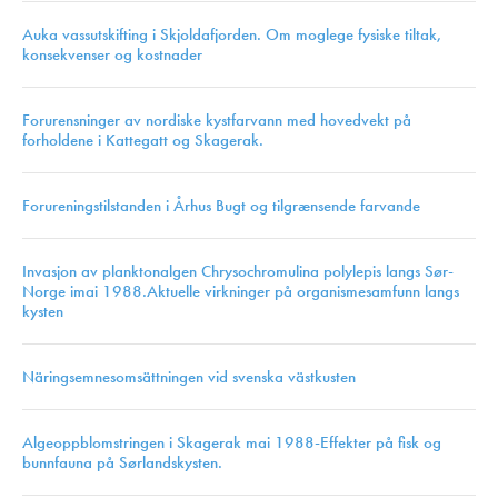
Auka vassutskifting i Skjoldafjorden. Om moglege fysiske tiltak,
konsekvenser og kostnader
Forurensninger av nordiske kystfarvann med hovedvekt på
forholdene i Kattegatt og Skagerak.
Forureningstilstanden i Århus Bugt og tilgrænsende farvande
Invasjon av planktonalgen Chrysochromulina polylepis langs Sør-
Norge imai 1988.Aktuelle virkninger på organismesamfunn langs
kysten
Näringsemnesomsättningen vid svenska västkusten
Algeoppblomstringen i Skagerak mai 1988-Effekter på fisk og
bunnfauna på Sørlandskysten.