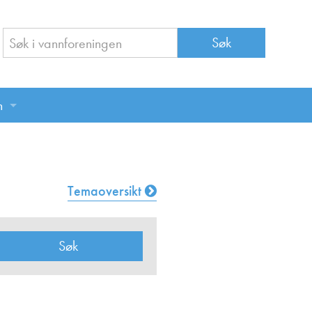
n
n
Temaoversikt