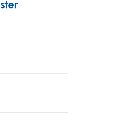
ster
en