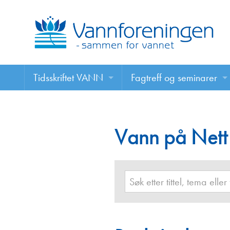
Tidsskriftet VANN
Fagtreff og seminarer
Tidsskriftet VANN
Fagtreff og seminarer
Les VANN digitalt her
Vann på Nett
Foredrag
VANN på nett
Retningslinjer for skriving i VANN
Annonsering