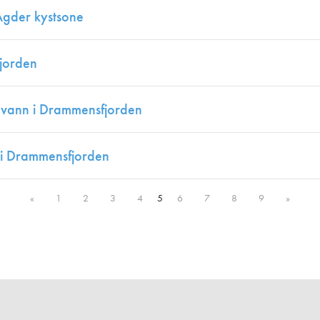
-Agder kystsone
jorden
 vann i Drammensfjorden
 i Drammensfjorden
«
1
2
3
4
5
6
7
8
9
»