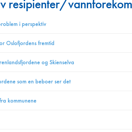
av resipienter/vannforekom
Juniorvannpris
Kontakt oss
roblem i perspektiv
or Oslofjordens fremtid
Grenlandsfjordene og Skienselva
jordene som en beboer ser det
r fra kommunene