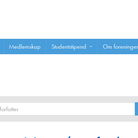
Medlemskap
Studentstipend
Om foreninge
Søke om studentstipend
Om foreninge
Studentrapporter
About us
Vannprisen
Styret
Komiteer