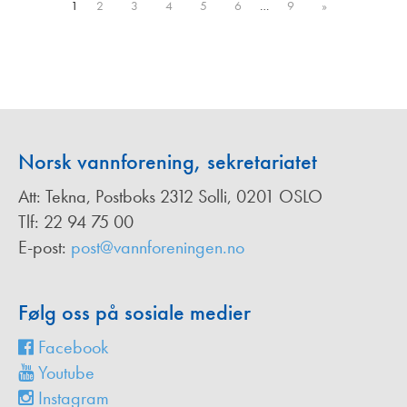
1
2
3
4
5
6
…
9
»
Norsk vannforening, sekretariatet
Att: Tekna, Postboks 2312 Solli, 0201 OSLO
Tlf: 22 94 75 00
E-post:
post@vannforeningen.no
Følg oss på sosiale medier
Facebook
Youtube
Instagram