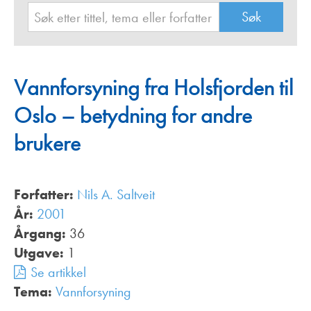
Vannforsyning fra Holsfjorden til
Oslo – betydning for andre
brukere
Forfatter:
Nils A. Saltveit
År:
2001
Årgang:
36
Utgave:
1
Se artikkel
Tema:
Vannforsyning
,