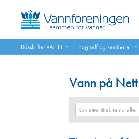
Tidsskriftet VANN
Fagtreff og seminarer
Tidsskriftet VANN
Fagtreff og seminarer
Les VANN digitalt her
Vann på Nett
Foredrag
VANN på nett
Retningslinjer for skriving i VANN
Annonsering