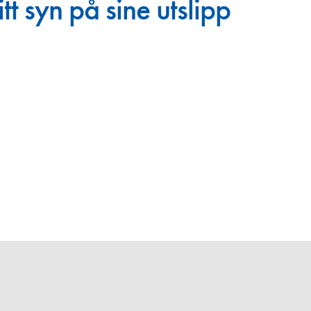
tt syn på sine utslipp
Juniorvannpris
Kontakt oss