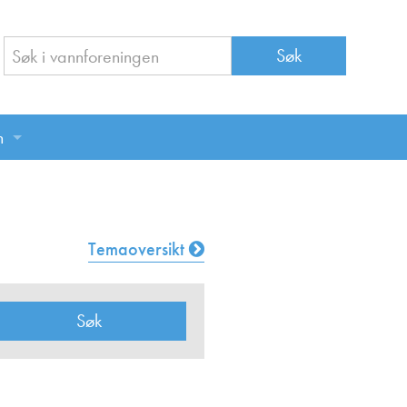
n
n
Temaoversikt