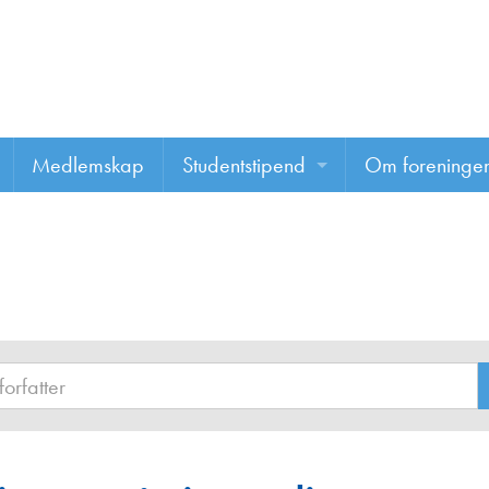
Medlemskap
Studentstipend
Om foreninge
Søke om studentstipend
Om foreninge
Studentrapporter
About us
Vannprisen
Styret
Komiteer