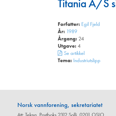
Titania A/S si
Annonsører
Redaksjonskomité
Forfatter:
Egil Fjeld
År:
1989
Årgang:
24
Utgave:
4
Se artikkel
Tema:
Industriutslipp
,
Norsk vannforening, sekretariatet
Att: Tekna, Postboks 2312 Solli, 0201 OSLO