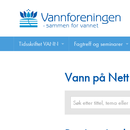
Tidsskriftet VANN
Fagtreff og seminarer
Tidsskriftet VANN
Fagtreff og seminarer
Les VANN digitalt her
Vann på Nett
Foredrag
VANN på nett
Retningslinjer for skriving i VANN
Annonsering