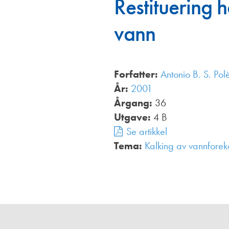
Restituering h
Annonsører
vann
Redaksjonskomité
Forfatter:
Antonio B. S. Pol
År:
2001
Årgang:
36
Utgave:
4 B
Se artikkel
Tema:
Kalking av vannforek