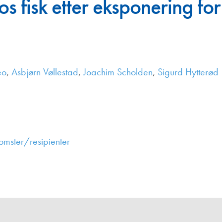
os fisk etter eksponering for 
Juniorvannpris
Kontakt oss
èo
,
Asbjørn Vøllestad
,
Joachim Scholden
,
Sigurd Hytterød
omster/resipienter
,