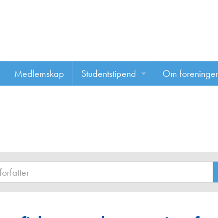
Medlemskap
Studentstipend
Om foreninge
Søke om studentstipend
Om foreninge
Studentrapporter
About us
Vannprisen
Styret
Komiteer