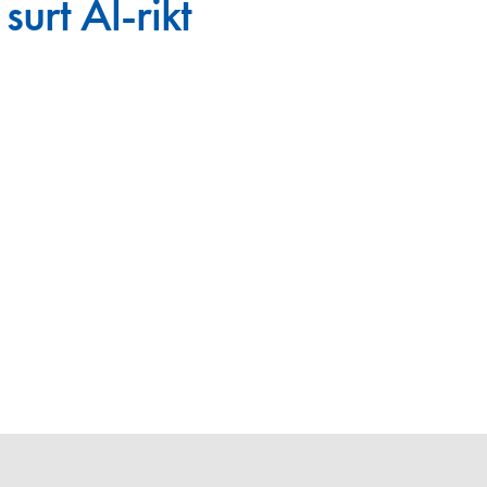
surt Al-rikt
en