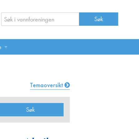
n
n
Temaoversikt