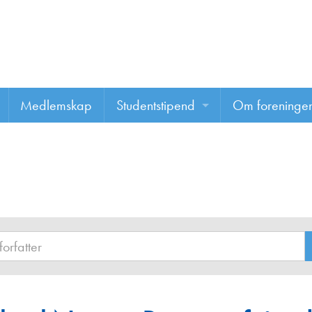
Medlemskap
Studentstipend
Om foreninge
Søke om studentstipend
Om foreninge
Studentrapporter
About us
Vannprisen
Styret
Komiteer