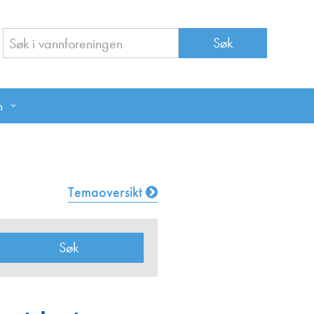
n
n
Temaoversikt