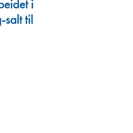
eidet i
en
lt til