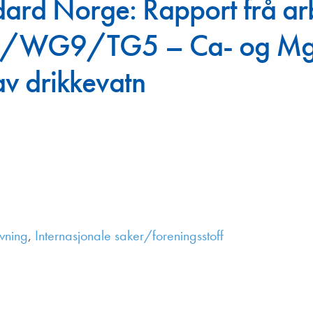
dard Norge: Rapport frå arb
Juniorvannpris
WG9/TG5 – Ca- og Mg-sa
Kontakt oss
v drikkevatn
vning
,
Internasjonale saker/foreningsstoff
,