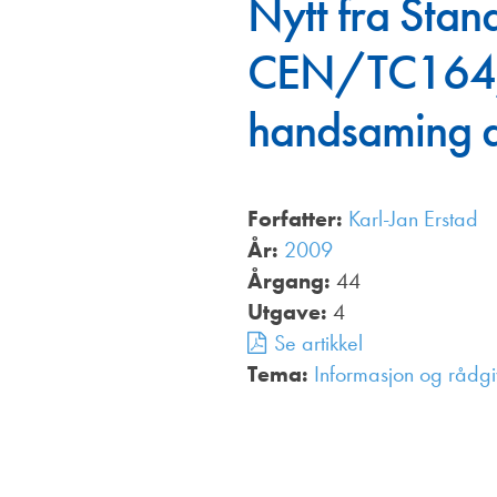
Nytt fra Stan
Annonsører
CEN/TC164/
Redaksjonskomité
handsaming a
Forfatter:
Karl-Jan Erstad
År:
2009
Årgang:
44
Utgave:
4
Se artikkel
Tema:
Informasjon og rådgi