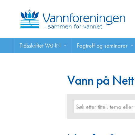
Tidsskriftet VANN
Fagtreff og seminarer
Tidsskriftet VANN
Fagtreff og seminarer
Les VANN digitalt her
Vann på Nett
Foredrag
VANN på nett
Retningslinjer for skriving i VANN
Annonsering