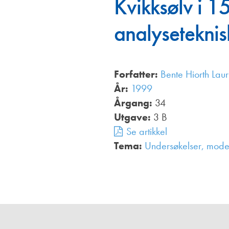
Kvikksølv i 
Annonsører
analyseteknis
Redaksjonskomité
Forfatter:
Bente Hiorth Laur
År:
1999
Årgang:
34
Utgave:
3 B
Se artikkel
Tema:
Undersøkelser, model