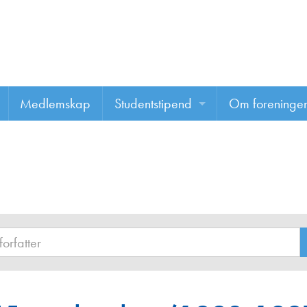
Medlemskap
Studentstipend
Om foreninge
Søke om studentstipend
Om foreninge
Studentrapporter
About us
Vannprisen
Styret
Komiteer