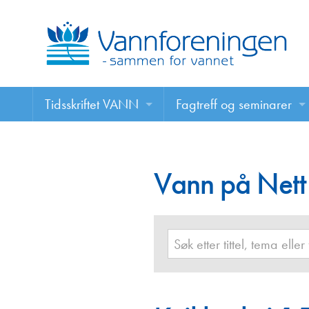
Tidsskriftet VANN
Fagtreff og seminarer
Tidsskriftet VANN
Fagtreff og seminarer
Les VANN digitalt her
Vann på Nett
Foredrag
VANN på nett
Retningslinjer for skriving i VANN
Annonsering