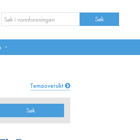
n
n
Temaoversikt