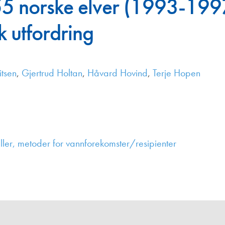
155 norske elver (1993-199
Juniorvannpris
k utfordring
Kontakt oss
itsen
,
Gjertrud Holtan
,
Håvard Hovind
,
Terje Hopen
ler, metoder for vannforekomster/resipienter
,