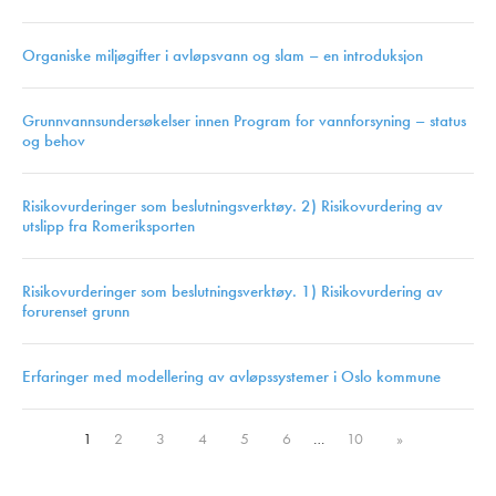
Organiske miljøgifter i avløpsvann og slam – en introduksjon
Grunnvannsundersøkelser innen Program for vannforsyning – status
og behov
Risikovurderinger som beslutningsverktøy. 2) Risikovurdering av
utslipp fra Romeriksporten
Risikovurderinger som beslutningsverktøy. 1) Risikovurdering av
forurenset grunn
Erfaringer med modellering av avløpssystemer i Oslo kommune
1
2
3
4
5
6
…
10
»