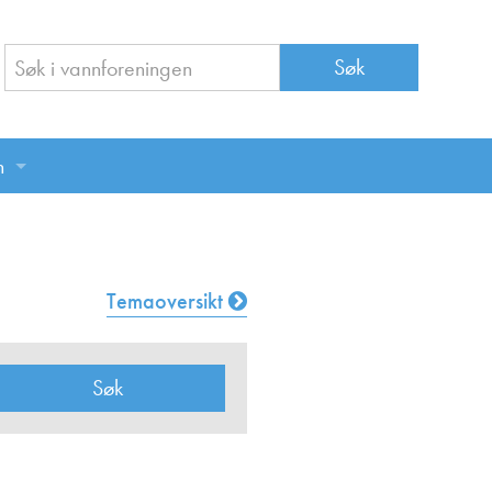
n
n
Temaoversikt