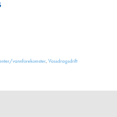
s
Juniorvannpris
Kontakt oss
pienter/vannforekomster
,
Vassdragsdrift
,