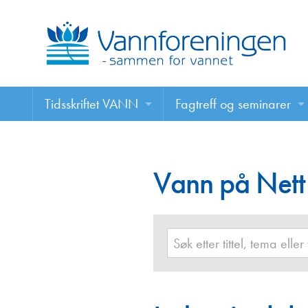
Tidsskriftet VANN
Fagtreff og seminarer
Tidsskriftet VANN
Fagtreff og seminarer
Les VANN digitalt her
Vann på Nett
Foredrag
VANN på nett
Retningslinjer for skriving i VANN
Annonsering