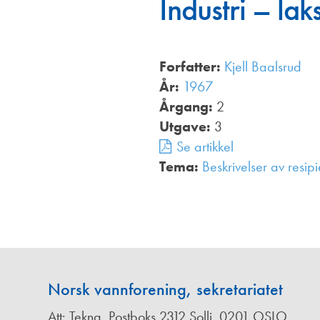
Industri – lak
Annonsører
Redaksjonskomité
Forfatter:
Kjell Baalsrud
År:
1967
Årgang:
2
Utgave:
3
Se artikkel
Tema:
Beskrivelser av resi
Norsk vannforening, sekretariatet
Att: Tekna, Postboks 2312 Solli, 0201 OSLO