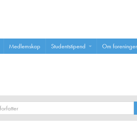
Medlemskap
Studentstipend
Om foreninge
Søke om studentstipend
Om foreninge
Studentrapporter
About us
Vannprisen
Styret
Komiteer