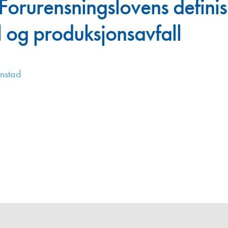
Forurensningslovens definis
Juniorvannpris
l og produksjonsavfall
Kontakt oss
rnstad