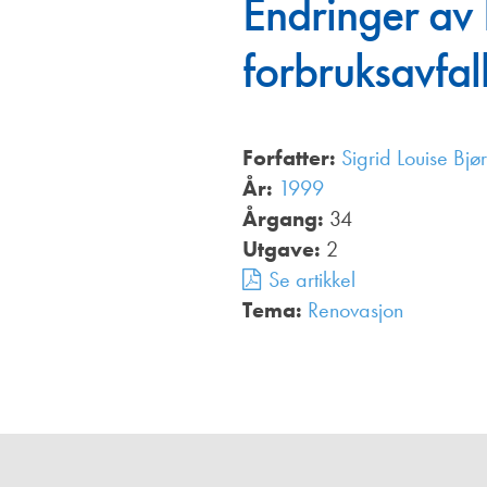
Endringer av 
Annonsører
forbruksavfal
Redaksjonskomité
Forfatter:
Sigrid Louise Bjø
År:
1999
Årgang:
34
Utgave:
2
Se artikkel
Tema:
Renovasjon
,