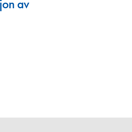
jon av
en