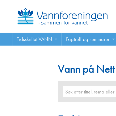
Tidsskriftet VANN
Fagtreff og seminarer
Tidsskriftet VANN
Fagtreff og seminarer
Les VANN digitalt her
Vann på Nett
Foredrag
VANN på nett
Retningslinjer for skriving i VANN
Annonsering