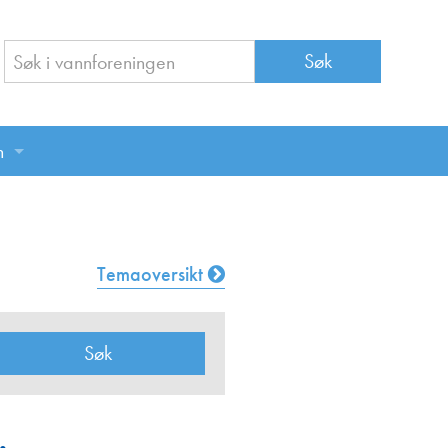
n
n
Temaoversikt