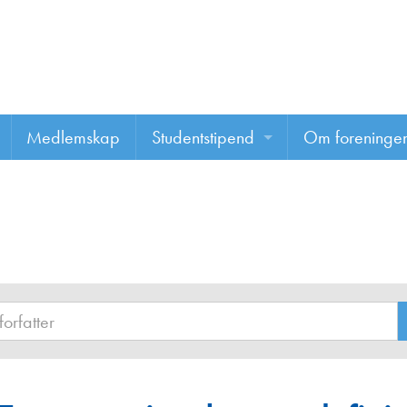
Medlemskap
Studentstipend
Om foreninge
Søke om studentstipend
Om foreninge
Studentrapporter
About us
Vannprisen
Styret
Komiteer