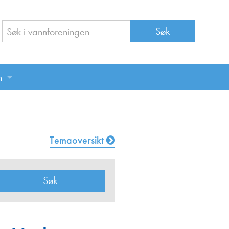
n
n
Temaoversikt