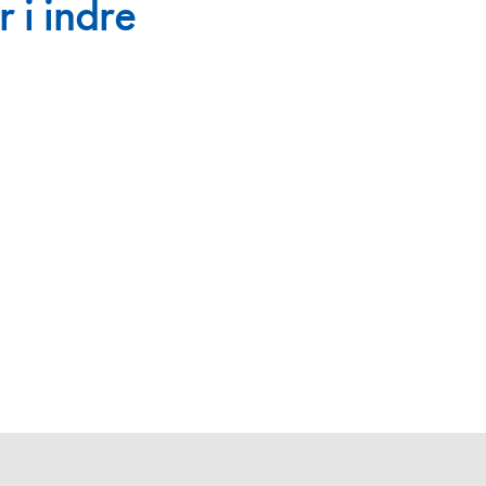
 i indre
en