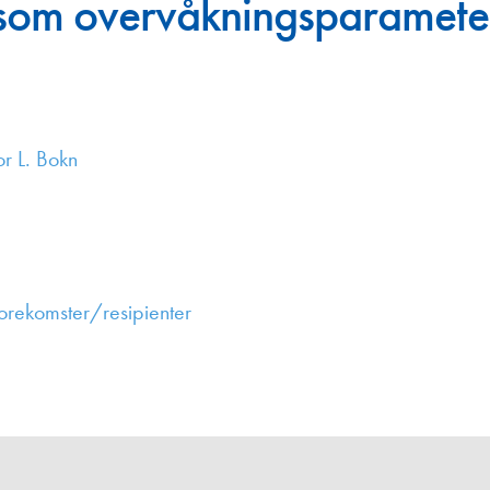
 som overvåkningsparameter
Juniorvannpris
Kontakt oss
or L. Bokn
orekomster/resipienter
,