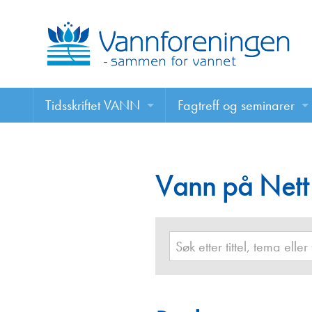
Tidsskriftet VANN
Fagtreff og seminarer
Tidsskriftet VANN
Fagtreff og seminarer
Les VANN digitalt her
Vann på Nett
Foredrag
VANN på nett
Retningslinjer for skriving i VANN
Annonsering