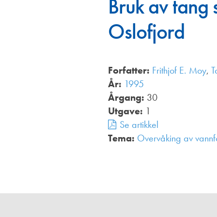
Bruk av tang
Annonsører
Oslofjord
Redaksjonskomité
Forfatter:
Frithjof E. Moy
,
T
År:
1995
Årgang:
30
Utgave:
1
Se artikkel
Tema:
Overvåking av vannf