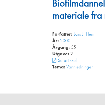
Biofilmdannel
Annonsører
materiale fra
Redaksjonskomité
Forfatter:
Lars J. Hem
År:
2000
Årgang:
35
Utgave:
2
Se artikkel
Tema:
Vannledninger
,