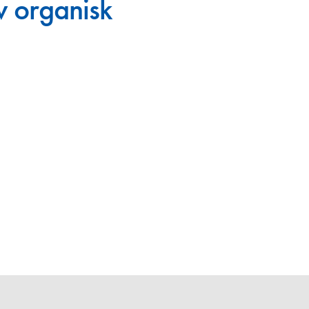
v organisk
en