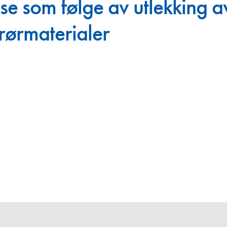
se som følge av utlekking a
Juniorvannpris
 rørmaterialer
Kontakt oss