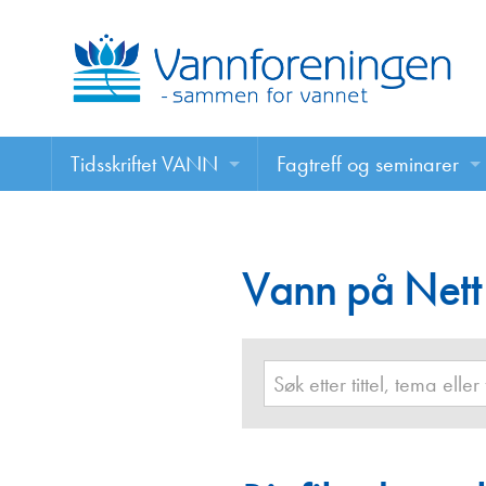
Tidsskriftet VANN
Fagtreff og seminarer
Tidsskriftet VANN
Fagtreff og seminarer
Les VANN digitalt her
Vann på Nett
Foredrag
VANN på nett
Retningslinjer for skriving i VANN
Annonsering