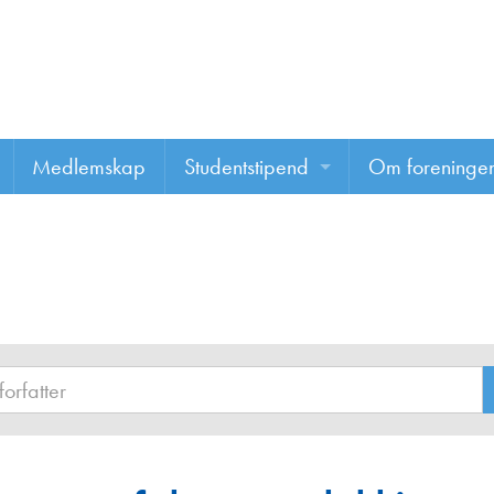
Medlemskap
Studentstipend
Om foreninge
Søke om studentstipend
Om foreninge
Studentrapporter
About us
Vannprisen
Styret
Komiteer