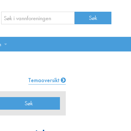
n
n
Temaoversikt