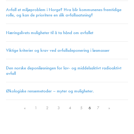
Avfall et miljøproblem i Norge? Hva blir kommunenes fremtidige
rolle, og kan de prioritere en slik avfallssatsning?
Næringslivets muligheter til å ta hånd om avfallet
Viktige kriterier og krav ved avfallsdeponering i løsmasser
Den norske deponiløsningen for lav- og middelsaktivt radioaktivt
avfall
Økologiske rensemetoder – myter og muligheter.
«
1
2
3
4
5
6
7
»