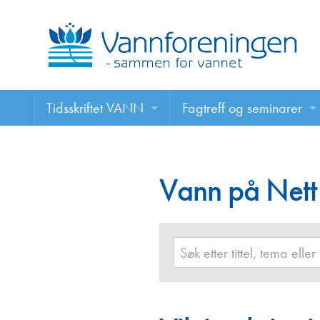
Tidsskriftet VANN
Fagtreff og seminarer
Tidsskriftet VANN
Fagtreff og seminarer
Les VANN digitalt her
Vann på Nett
Foredrag
VANN på nett
Retningslinjer for skriving i VANN
Annonsering