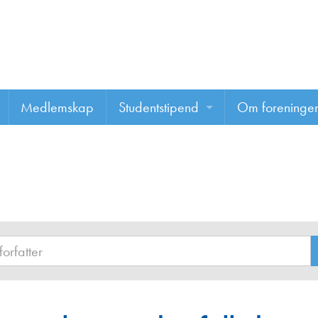
Medlemskap
Studentstipend
Om foreninge
Søke om studentstipend
Om foreninge
Studentrapporter
About us
Vannprisen
Styret
Komiteer