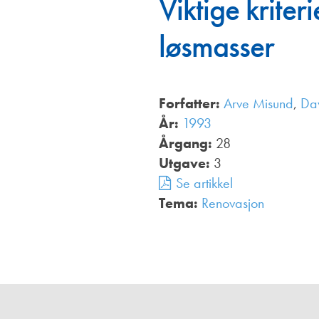
Viktige kriter
Annonsører
løsmasser
Redaksjonskomité
Forfatter:
Arve Misund
,
Da
År:
1993
Årgang:
28
Utgave:
3
Se artikkel
Tema:
Renovasjon
,