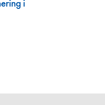
ering i
en