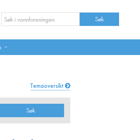
n
n
Temaoversikt