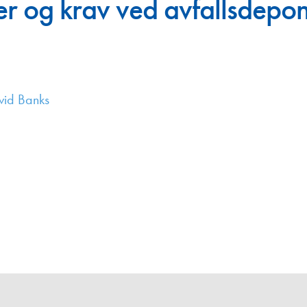
ier og krav ved avfallsdepon
Juniorvannpris
Kontakt oss
vid Banks