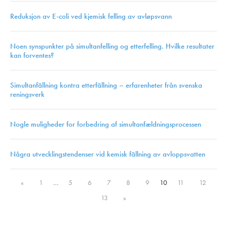
Reduksjon av E-coli ved kjemisk felling av avløpsvann
Noen synspunkter på simultanfelling og etterfelling. Hvilke resultater
kan forventes?
Simultanfällning kontra etterfällning – erfarenheter från svenska
reningsverk
Nogle muligheder for forbedring af simultanfældningsprocessen
Några utvecklingstendenser vid kemisk fällning av avloppsvatten
«
1
…
5
6
7
8
9
10
11
12
13
»