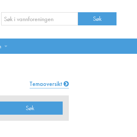
n
n
Temaoversikt