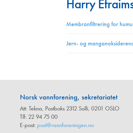
Harry Efraim
Annonsører
Redaksjonskomité
Membranfiltrering for humu
Jern- og manganoksiderende
Norsk vannforening, sekretariatet
Att: Tekna, Postboks 2312 Solli, 0201 OSLO
Tlf: 22 94 75 00
E-post:
post@vannforeningen.no