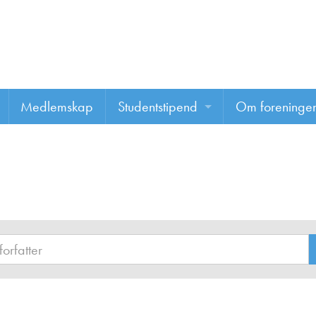
Medlemskap
Studentstipend
Om foreninge
Søke om studentstipend
Om foreninge
Studentrapporter
About us
Vannprisen
Styret
Komiteer