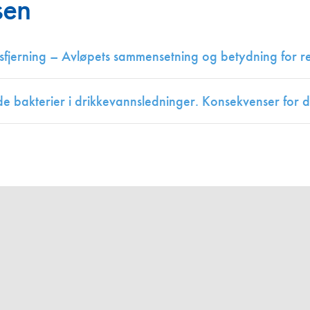
sen
Juniorvannpris
Kontakt oss
sfjerning – Avløpets sammensetning og betydning for re
 bakterier i drikkevannsledninger. Konsekvenser for d