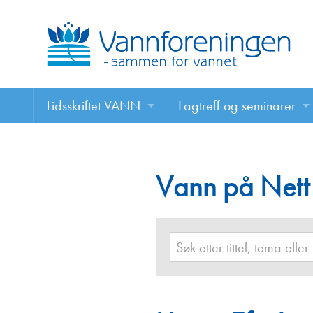
Tidsskriftet VANN
Fagtreff og seminarer
Tidsskriftet VANN
Fagtreff og seminarer
Les VANN digitalt her
Vann på Nett
Foredrag
VANN på nett
Retningslinjer for skriving i VANN
Annonsering