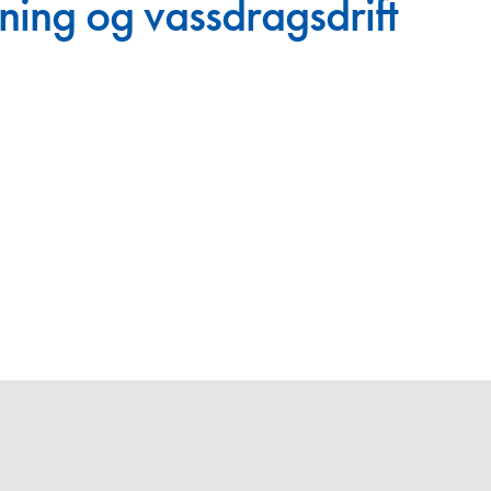
ning og vassdragsdrift
Juniorvannpris
Kontakt oss