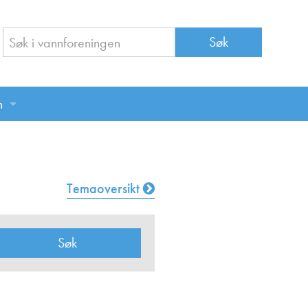
n
n
Temaoversikt