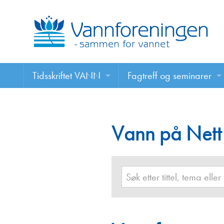
Tidsskriftet VANN
Fagtreff og seminarer
Tidsskriftet VANN
Fagtreff og seminarer
Les VANN digitalt her
Vann på Nett
Foredrag
VANN på nett
Retningslinjer for skriving i VANN
Annonsering