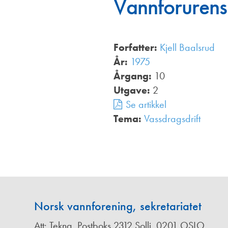
Vannforurens
Annonsører
Redaksjonskomité
Forfatter:
Kjell Baalsrud
År:
1975
Årgang:
10
Utgave:
2
Se artikkel
Tema:
Vassdragsdrift
,
Norsk vannforening, sekretariatet
Att: Tekna, Postboks 2312 Solli, 0201 OSLO