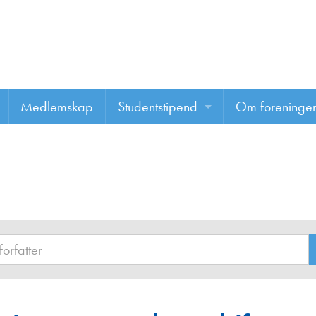
Medlemskap
Studentstipend
Om foreninge
Søke om studentstipend
Om foreninge
Studentrapporter
About us
Vannprisen
Styret
Komiteer