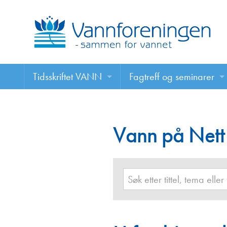
Tidsskriftet VANN
Fagtreff og seminarer
Tidsskriftet VANN
Fagtreff og seminarer
Les VANN digitalt her
Vann på Nett
Foredrag
VANN på nett
Retningslinjer for skriving i VANN
Annonsering