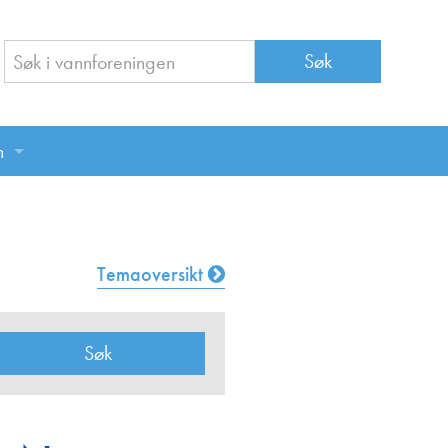
n
n
Temaoversikt