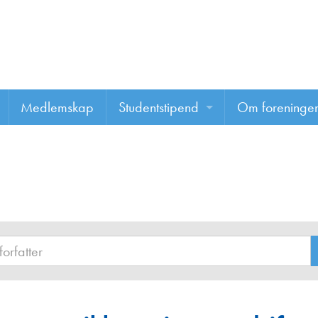
Medlemskap
Studentstipend
Om foreninge
Søke om studentstipend
Om foreninge
Studentrapporter
About us
Vannprisen
Styret
Komiteer