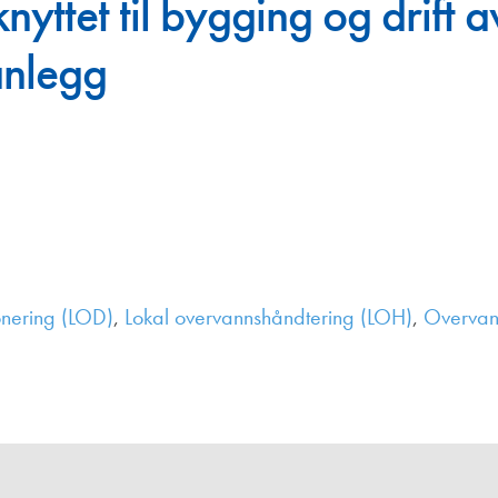
nyttet til bygging og drift
Juniorvannpris
anlegg
Kontakt oss
onering (LOD)
,
Lokal overvannshåndtering (LOH)
,
Overva