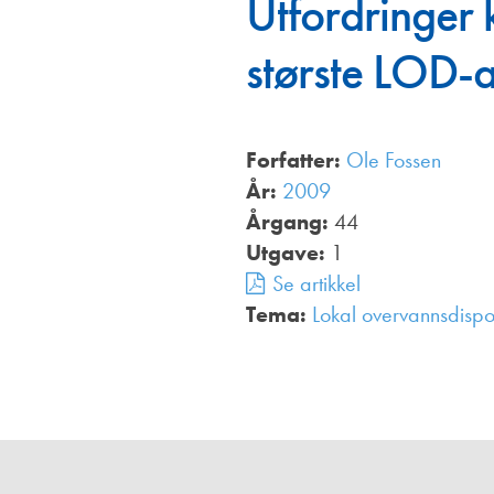
Utfordringer k
Annonsører
største LOD-
Redaksjonskomité
Forfatter:
Ole Fossen
År:
2009
Årgang:
44
Utgave:
1
Se artikkel
Tema:
Lokal overvannsdisp