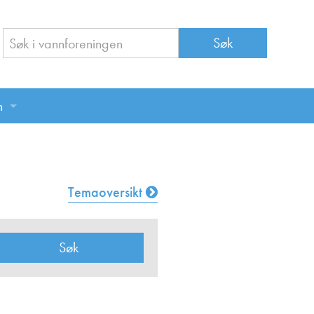
n
n
Temaoversikt