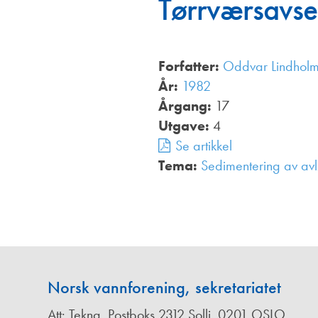
Tørrværsavset
Annonsører
Redaksjonskomité
Forfatter:
Oddvar Lindhol
År:
1982
Årgang:
17
Utgave:
4
Se artikkel
Tema:
Sedimentering av av
Norsk vannforening, sekretariatet
Att: Tekna, Postboks 2312 Solli, 0201 OSLO