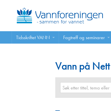
Tidsskriftet VANN
Fagtreff og seminarer
Tidsskriftet VANN
Fagtreff og seminarer
Les VANN digitalt her
Vann på Nett
Foredrag
VANN på nett
Retningslinjer for skriving i VANN
Annonsering