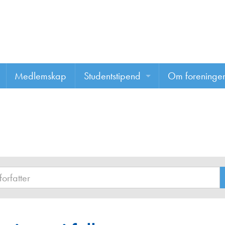
Medlemskap
Studentstipend
Om foreninge
Søke om studentstipend
Om foreninge
Studentrapporter
About us
Vannprisen
Styret
Komiteer