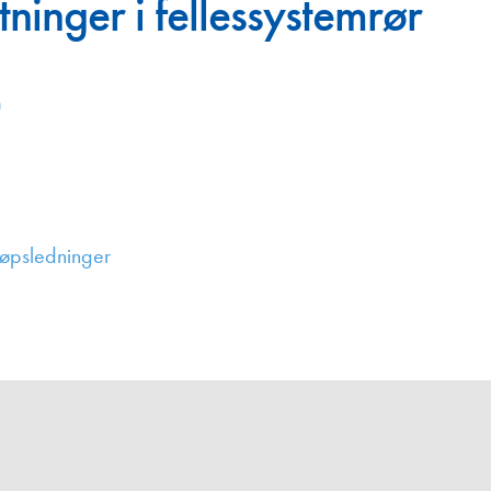
ninger i fellessystemrør
Juniorvannpris
Kontakt oss
m
løpsledninger
,