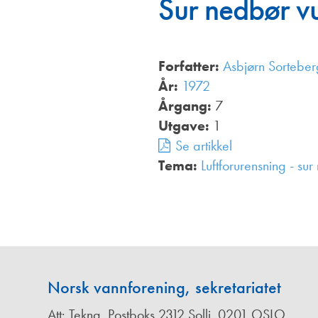
Sur nedbør vu
Annonsører
Redaksjonskomité
Forfatter:
Asbjørn Sorteber
År:
1972
Årgang:
7
Utgave:
1
Se artikkel
Tema:
Luftforurensning - su
Norsk vannforening, sekretariatet
Att: Tekna, Postboks 2312 Solli, 0201 OSLO