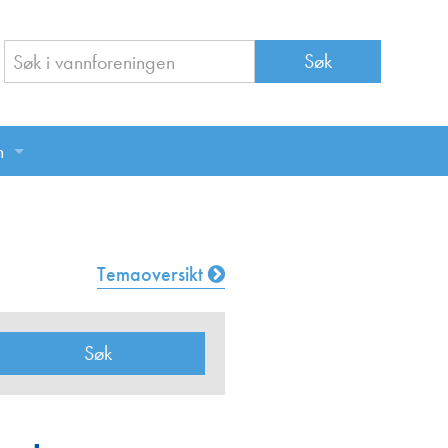
n
n
Temaoversikt