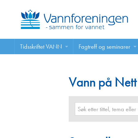
Tidsskriftet VANN
Fagtreff og seminarer
Tidsskriftet VANN
Fagtreff og seminarer
Les VANN digitalt her
Vann på Nett
Foredrag
VANN på nett
Retningslinjer for skriving i VANN
Annonsering