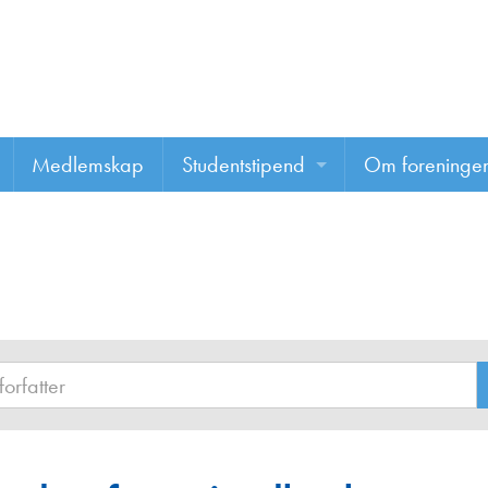
Medlemskap
Studentstipend
Om foreninge
Søke om studentstipend
Om foreninge
Studentrapporter
About us
Vannprisen
Styret
Komiteer