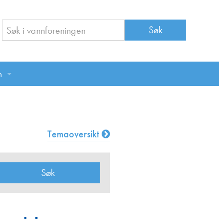
n
n
Temaoversikt