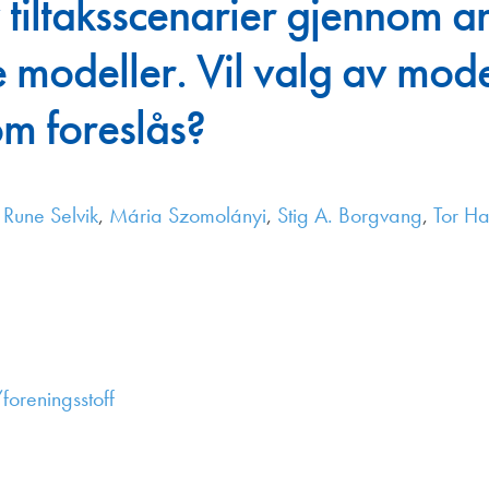
 tiltaksscenarier gjennom 
Juniorvannpris
ge modeller. Vil valg av mod
Kontakt oss
som foreslås?
 Rune Selvik
,
Mária Szomolányi
,
Stig A. Borgvang
,
Tor H
foreningsstoff
,