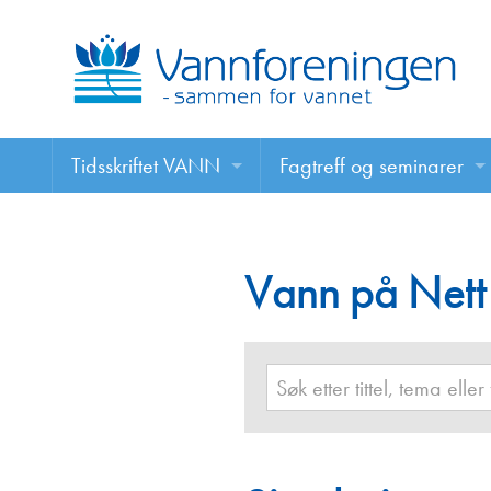
Tidsskriftet VANN
Fagtreff og seminarer
Tidsskriftet VANN
Fagtreff og seminarer
Les VANN digitalt her
Vann på Nett
Foredrag
VANN på nett
Retningslinjer for skriving i VANN
Annonsering