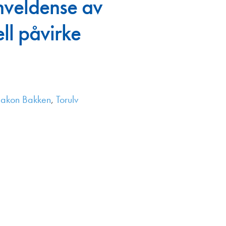
anveldense av
en
ell påvirke
aakon Bakken
,
Torulv