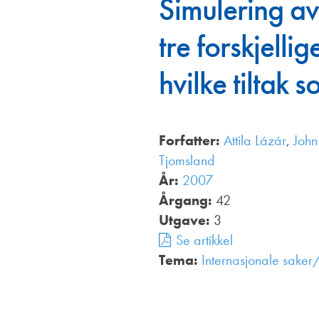
Simulering av
Annonsører
tre forskjelli
Redaksjonskomité
hvilke tiltak 
Forfatter:
Attila Lázár
,
John
Tjomsland
År:
2007
Årgang:
42
Utgave:
3
Se artikkel
Tema:
Internasjonale saker/