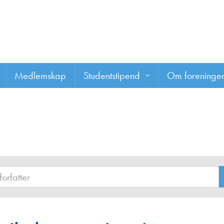
Medlemskap
Studentstipend
Om foreninge
Søke om studentstipend
Om foreninge
Studentrapporter
About us
Vannprisen
Styret
Komiteer