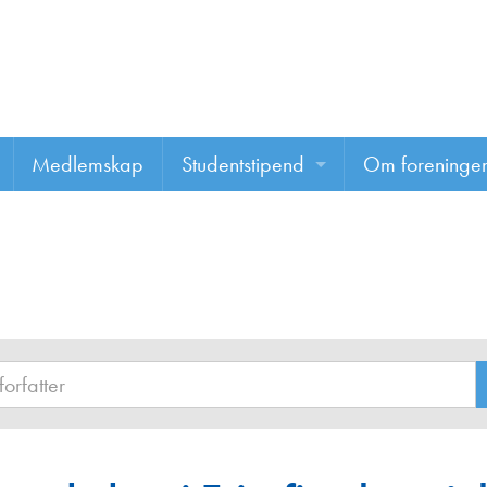
Medlemskap
Studentstipend
Om foreninge
Søke om studentstipend
Om foreninge
Studentrapporter
About us
Vannprisen
Styret
Komiteer