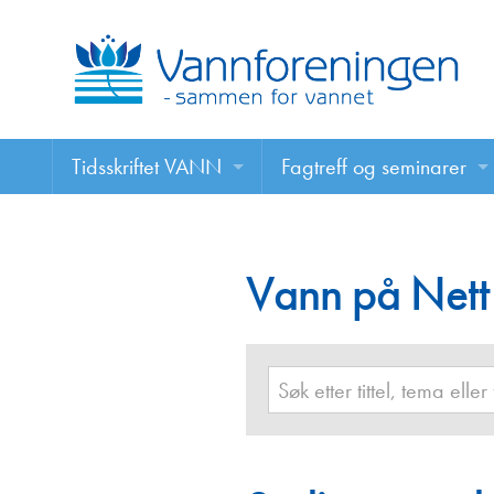
Tidsskriftet VANN
Fagtreff og seminarer
Tidsskriftet VANN
Fagtreff og seminarer
Les VANN digitalt her
Vann på Nett
Foredrag
VANN på nett
Retningslinjer for skriving i VANN
Annonsering