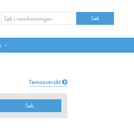
n
n
Temaoversikt