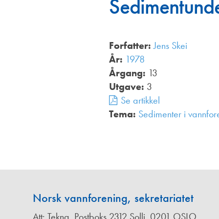
Sedimentunder
Annonsører
Redaksjonskomité
Forfatter:
Jens Skei
År:
1978
Årgang:
13
Utgave:
3
Se artikkel
Tema:
Sedimenter i vannfor
Norsk vannforening, sekretariatet
Att: Tekna, Postboks 2312 Solli, 0201 OSLO