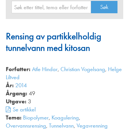
Rensing av partikkelholdig
tunnelvann med kitosan
Forfatter:
Atle Hindar
,
Christian Vogelsang
,
Helge
Liltved
År:
2014
Årgang:
49
Utgave:
3
Se artikkel
Tema:
Biopolymer
,
Koagulering
,
Overvannsrensing
,
Tunnelvann
,
Vegavrenning
,