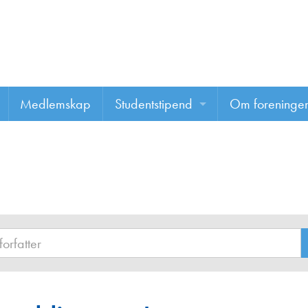
Medlemskap
Studentstipend
Om foreninge
Søke om studentstipend
Om foreninge
Studentrapporter
About us
Vannprisen
Styret
Komiteer