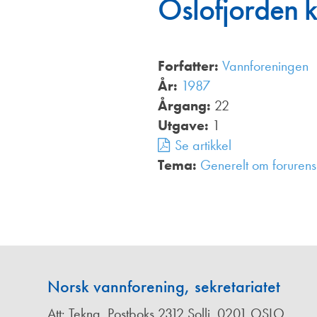
Oslofjorden k
Annonsører
Redaksjonskomité
Forfatter:
Vannforeningen
År:
1987
Årgang:
22
Utgave:
1
Se artikkel
Tema:
Generelt om forurens
Norsk vannforening, sekretariatet
Att: Tekna, Postboks 2312 Solli, 0201 OSLO