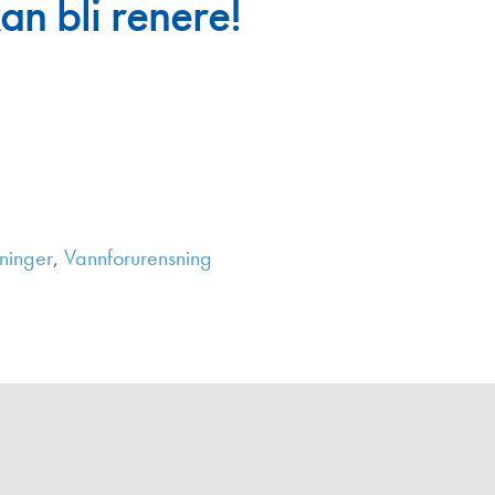
an bli renere!
Juniorvannpris
Kontakt oss
ninger
,
Vannforurensning
,