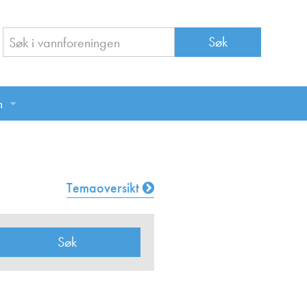
n
n
Temaoversikt