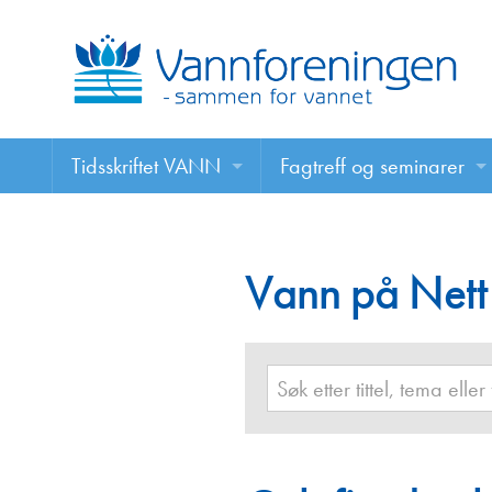
Tidsskriftet VANN
Fagtreff og seminarer
Tidsskriftet VANN
Fagtreff og seminarer
Les VANN digitalt her
Vann på Nett
Foredrag
VANN på nett
Retningslinjer for skriving i VANN
Annonsering