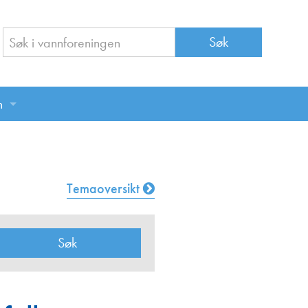
n
n
Temaoversikt