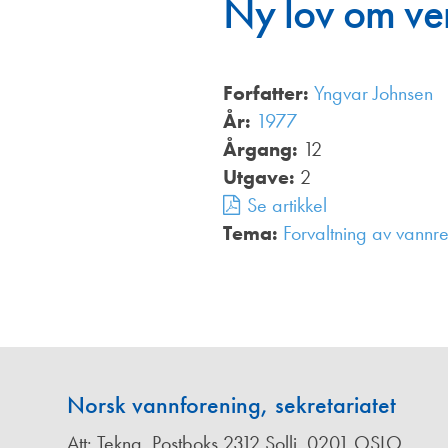
Ny lov om ver
Annonsører
Redaksjonskomité
Forfatter:
Yngvar Johnsen
År:
1977
Årgang:
12
Utgave:
2
Se artikkel
Tema:
Forvaltning av vannre
Norsk vannforening, sekretariatet
Att: Tekna, Postboks 2312 Solli, 0201 OSLO