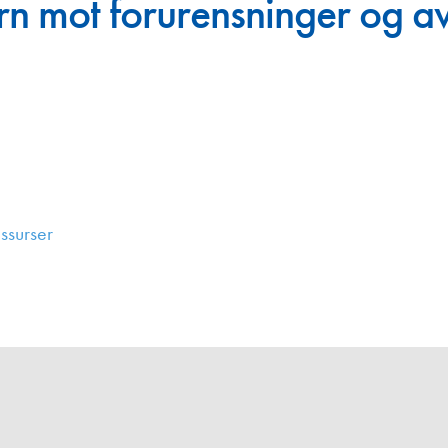
n mot forurensninger og av
Juniorvannpris
Kontakt oss
ssurser
,