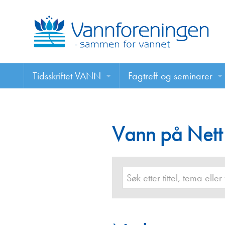
Tidsskriftet VANN
Fagtreff og seminarer
Tidsskriftet VANN
Fagtreff og seminarer
Les VANN digitalt her
Vann på Nett
Foredrag
VANN på nett
Retningslinjer for skriving i VANN
Annonsering