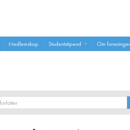
Medlemskap
Studentstipend
Om foreninge
Søke om studentstipend
Om foreninge
Studentrapporter
About us
Vannprisen
Styret
Komiteer