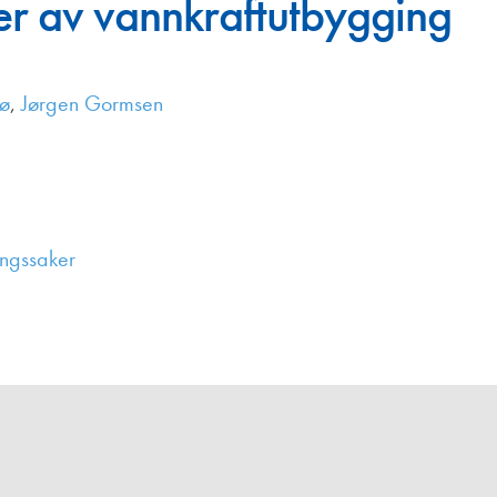
er av vannkraftutbygging
Juniorvannpris
Kontakt oss
ø
,
Jørgen Gormsen
ingssaker
,