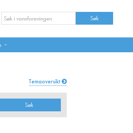
n
n
Temaoversikt