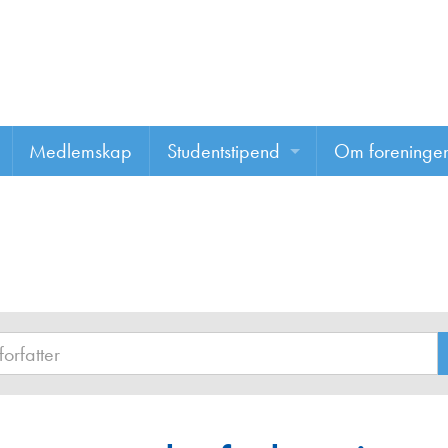
Medlemskap
Studentstipend
Om foreninge
Søke om studentstipend
Om foreninge
Studentrapporter
About us
Vannprisen
Styret
Komiteer