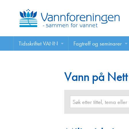
Tidsskriftet VANN
Fagtreff og seminarer
Tidsskriftet VANN
Fagtreff og seminarer
Les VANN digitalt her
Vann på Nett
Foredrag
VANN på nett
Retningslinjer for skriving i VANN
Annonsering