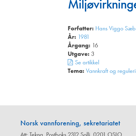
Miljøvirkning
Annonsører
Redaksjonskomité
Forfatter:
Hans Viggo Sæb
År:
1981
Årgang:
16
Utgave:
3
Se artikkel
Tema:
Vannkraft og reguler
Norsk vannforening, sekretariatet
Att: Tekna, Postboks 2312 Solli, 0201 OSLO