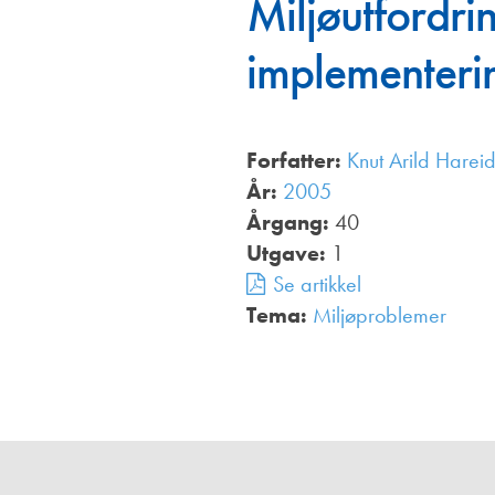
Miljøutfordri
Annonsører
implementerin
Redaksjonskomité
Forfatter:
Knut Arild Harei
År:
2005
Årgang:
40
Utgave:
1
Se artikkel
Tema:
Miljøproblemer
,