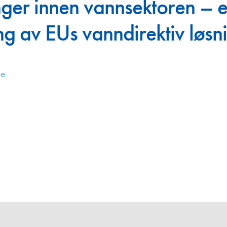
nger innen vannsektoren – e
Juniorvannpris
g av EUs vanndirektiv løsn
Kontakt oss
de