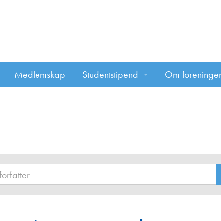
Medlemskap
Studentstipend
Om foreninge
Søke om studentstipend
Om foreninge
Studentrapporter
About us
Vannprisen
Styret
Komiteer