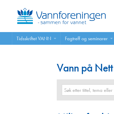
Tidsskriftet VANN
Fagtreff og seminarer
Tidsskriftet VANN
Fagtreff og seminarer
Les VANN digitalt her
Vann på Nett
Foredrag
VANN på nett
Retningslinjer for skriving i VANN
Annonsering