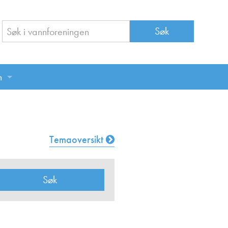
n
n
Temaoversikt