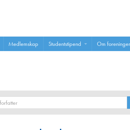
Medlemskap
Studentstipend
Om foreninge
Søke om studentstipend
Om foreninge
Studentrapporter
About us
Vannprisen
Styret
Komiteer