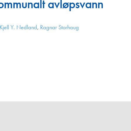
 kommunalt avløpsvann
Juniorvannpris
Kontakt oss
Kjell Y. Nedland
,
Ragnar Storhaug