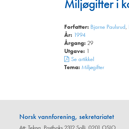
Miljøgifter i
Annonsører
Redaksjonskomité
Forfatter:
Bjarne Paulsrud
,
År:
1994
Årgang:
29
Utgave:
1
Se artikkel
Tema:
Miljøgifter
,
Norsk vannforening, sekretariatet
Att: Tekna, Postboks 2312 Solli, 0201 OSLO