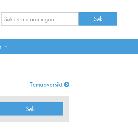
n
n
Temaoversikt