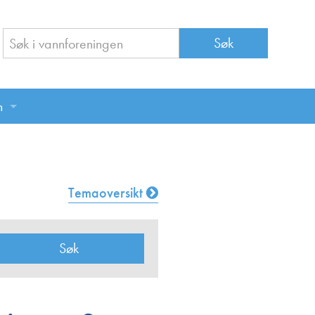
n
n
Temaoversikt