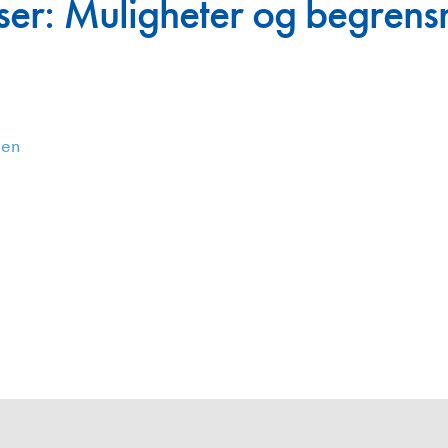
ser: Muligheter og begrensn
Juniorvannpris
Kontakt oss
gen