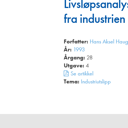
Livsløpsanaly
Annonsører
fra industrien
Redaksjonskomité
Forfatter:
Hans Aksel Hau
År:
1993
Årgang:
28
Utgave:
4
Se artikkel
Tema:
Industriutslipp
,