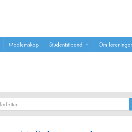
Medlemskap
Studentstipend
Om foreninge
Søke om studentstipend
Om foreninge
Studentrapporter
About us
Vannprisen
Styret
Komiteer