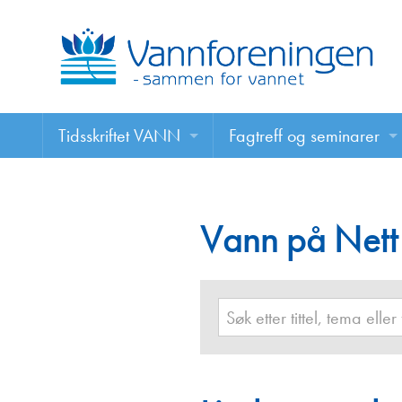
Tidsskriftet VANN
Fagtreff og seminarer
Tidsskriftet VANN
Fagtreff og seminarer
Les VANN digitalt her
Vann på Nett
Foredrag
VANN på nett
Retningslinjer for skriving i VANN
Annonsering